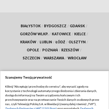
BIAŁYSTOK
/
BYDGOSZCZ
/
GDAŃSK
/
GORZÓW WLKP.
/
KATOWICE
/
KIELCE
/
KRAKÓW
/
LUBLIN
/
ŁÓDŹ
/
OLSZTYN
/
OPOLE
/
POZNAŃ
/
RZESZÓW
/
SZCZECIN
/
WARSZAWA
/
WROCŁAW
Szanujemy Twoją prywatność
Dołącz do nas:
Kliknij "Akceptuję i przechodzę do serwisu", aby wyrazić zgody na
korzystanie z technologii automatycznego śledzenia i zbierania danych,
TVP
dostęp do informacji na Twoim urządzeniu końcowym i ich
Abonament TVP
przechowywanie oraz na przetwarzanie Twoich danych osobowych przez
Regulamin TVP
nas, czyli Telewizję Polską S.A. w likwidacji (zwaną dalej również „TVP”),
Emisja w TVP
Zaufanych Partnerów z IAB* (1201 firm)
oraz pozostałych
Zaufanych
Polityka prywatności