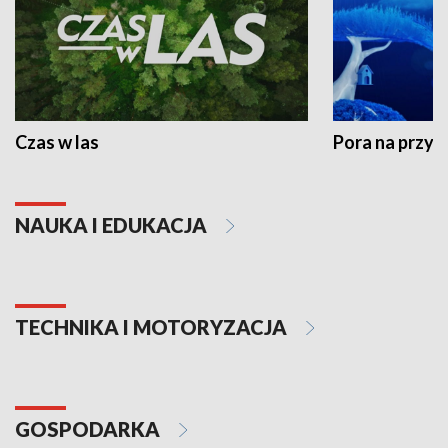
Czas w las
Pora na przyr
NAUKA I EDUKACJA
TECHNIKA I MOTORYZACJA
GOSPODARKA