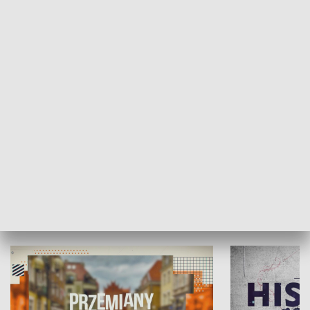
SPOŁECZEŃSTWO
Moje miejsce
Winda region
HISTORIA