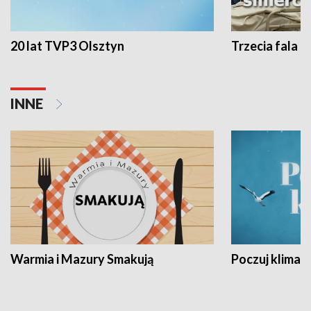
20 lat TVP3 Olsztyn
Trzecia fala -
INNE
Warmia i Mazury Smakują
Poczuj klimat