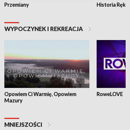
Przemiany
Historia Ręką
WYPOCZYNEK I REKREACJA
Opowiem Ci Warmię, Opowiem
RoweLOVE
Mazury
MNIEJSZOŚCI