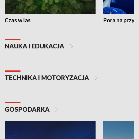
Czas w las
Pora na przyr
NAUKA I EDUKACJA
TECHNIKA I MOTORYZACJA
GOSPODARKA