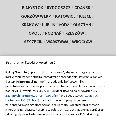
BIAŁYSTOK
/
BYDGOSZCZ
/
GDAŃSK
/
GORZÓW WLKP.
/
KATOWICE
/
KIELCE
/
KRAKÓW
/
LUBLIN
/
ŁÓDŹ
/
OLSZTYN
/
OPOLE
/
POZNAŃ
/
RZESZÓW
/
SZCZECIN
/
WARSZAWA
/
WROCŁAW
Szanujemy Twoją prywatność
Dołącz do nas:
Kliknij "Akceptuję i przechodzę do serwisu", aby wyrazić zgody na
korzystanie z technologii automatycznego śledzenia i zbierania danych,
TVP
dostęp do informacji na Twoim urządzeniu końcowym i ich
Abonament TVP
przechowywanie oraz na przetwarzanie Twoich danych osobowych przez
Regulamin TVP
nas, czyli Telewizję Polską S.A. w likwidacji (zwaną dalej również „TVP”),
Emisja w TVP
Zaufanych Partnerów z IAB* (1201 firm)
oraz pozostałych
Zaufanych
Polityka prywatności
Partnerów TVP (93 firm)
, w celach marketingowych (w tym do
Centrum informacji TVP
Moje zgody
zautomatyzowanego dopasowania reklam do Twoich zainteresowań i
mierzenia ich skuteczności) i pozostałych, które wskazujemy poniżej, a
Naziemna Telewizja Cyfrowa
Pomoc
także zgody na udostępnianie przez nas identyfikatora PPID do Google.