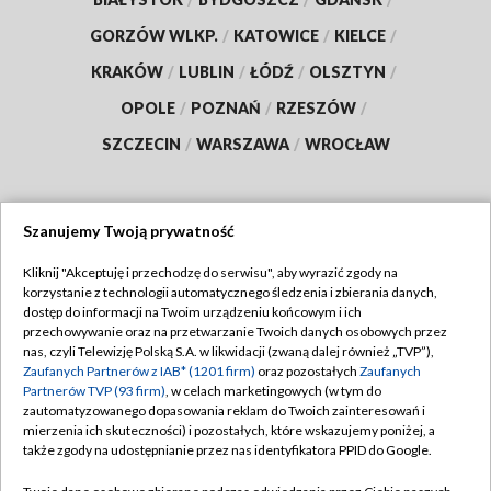
GORZÓW WLKP.
/
KATOWICE
/
KIELCE
/
KRAKÓW
/
LUBLIN
/
ŁÓDŹ
/
OLSZTYN
/
OPOLE
/
POZNAŃ
/
RZESZÓW
/
SZCZECIN
/
WARSZAWA
/
WROCŁAW
Szanujemy Twoją prywatność
Dołącz do nas:
Kliknij "Akceptuję i przechodzę do serwisu", aby wyrazić zgody na
korzystanie z technologii automatycznego śledzenia i zbierania danych,
TVP
dostęp do informacji na Twoim urządzeniu końcowym i ich
Abonament TVP
przechowywanie oraz na przetwarzanie Twoich danych osobowych przez
Regulamin TVP
nas, czyli Telewizję Polską S.A. w likwidacji (zwaną dalej również „TVP”),
Emisja w TVP
Polityka prywatności
Zaufanych Partnerów z IAB* (1201 firm)
oraz pozostałych
Zaufanych
Partnerów TVP (93 firm)
, w celach marketingowych (w tym do
Centrum informacji TVP
Moje zgody
zautomatyzowanego dopasowania reklam do Twoich zainteresowań i
mierzenia ich skuteczności) i pozostałych, które wskazujemy poniżej, a
Naziemna Telewizja Cyfrowa
Pomoc
także zgody na udostępnianie przez nas identyfikatora PPID do Google.
Sklep TVP
Biuro reklamy