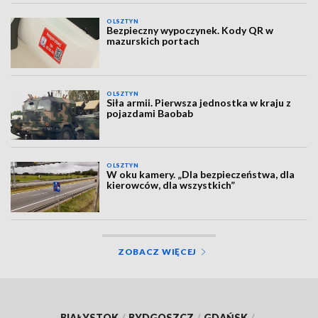
OLSZTYN
Bezpieczny wypoczynek. Kody QR w
mazurskich portach
OLSZTYN
Siła armii. Pierwsza jednostka w kraju z
pojazdami Baobab
OLSZTYN
W oku kamery. „Dla bezpieczeństwa, dla
kierowców, dla wszystkich”
ZOBACZ WIĘCEJ
BIAŁYSTOK
/
BYDGOSZCZ
/
GDAŃSK
/