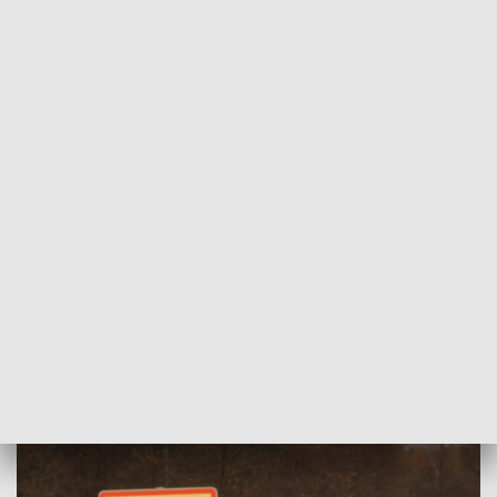
POWRÓT DO
OLSZTYN
TVP REGIONY
Gdzie jest granica? Na straży
Rzeczypospolitej Polskiej
2025-11-10
NK, MiK