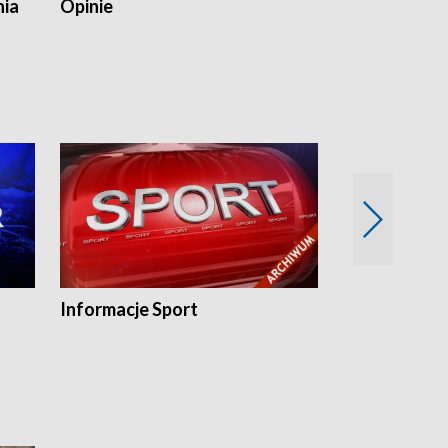
nia
Opinie
Opinie Elblą
Informacje Sport
Flesz sport