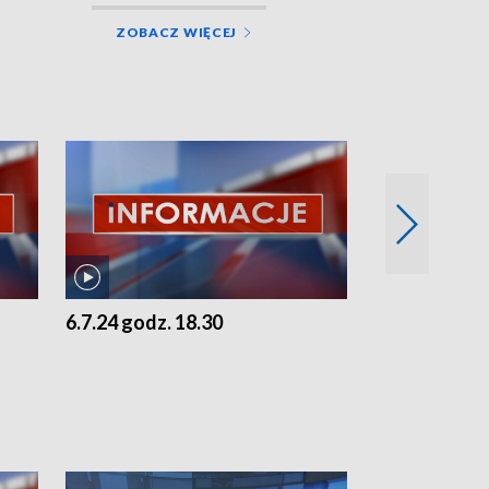
ZOBACZ WIĘCEJ
6.7.24 godz. 18.30
5.7.24 godz. 