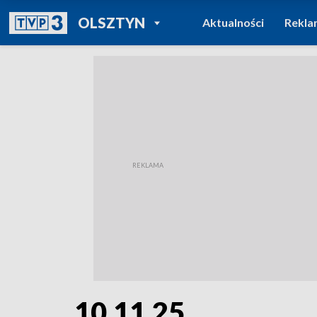
POWRÓT DO
OLSZTYN
Aktualności
Rekla
TVP REGIONY
10.11.25