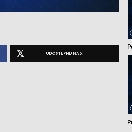
P
UDOSTĘPNIJ NA X
P