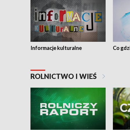
Informacje kulturalne
Co gdzi
ROLNICTWO I WIEŚ