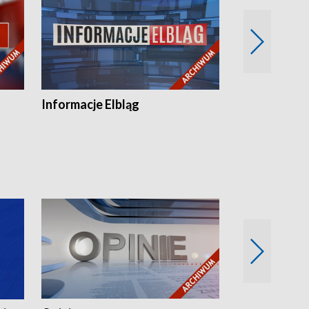
Informacje Elbląg
Wstaje nowy