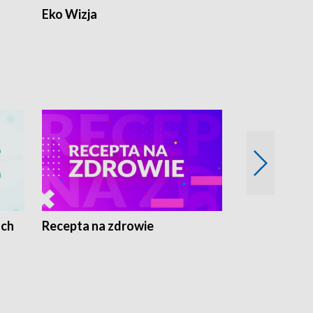
Eko Wizja
ach
Recepta na zdrowie
Wybieram z