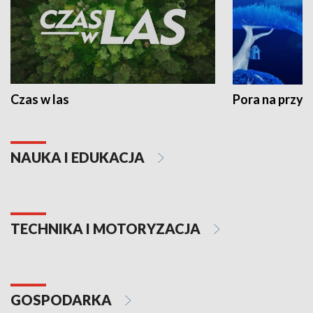
Czas w las
Pora na przyr
NAUKA I EDUKACJA
TECHNIKA I MOTORYZACJA
GOSPODARKA