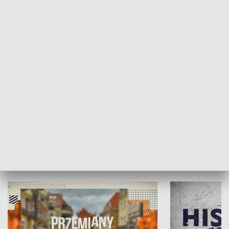
SPOŁECZEŃSTWO
Moje miejsce
Winda region
HISTORIA