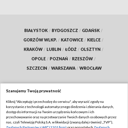
BIAŁYSTOK
/
BYDGOSZCZ
/
GDAŃSK
/
GORZÓW WLKP.
/
KATOWICE
/
KIELCE
/
KRAKÓW
/
LUBLIN
/
ŁÓDŹ
/
OLSZTYN
/
OPOLE
/
POZNAŃ
/
RZESZÓW
/
SZCZECIN
/
WARSZAWA
/
WROCŁAW
Szanujemy Twoją prywatność
Dołącz do nas:
Kliknij "Akceptuję i przechodzę do serwisu", aby wyrazić zgody na
korzystanie z technologii automatycznego śledzenia i zbierania danych,
TVP
dostęp do informacji na Twoim urządzeniu końcowym i ich
Abonament TVP
przechowywanie oraz na przetwarzanie Twoich danych osobowych przez
Regulamin TVP
nas, czyli Telewizję Polską S.A. w likwidacji (zwaną dalej również „TVP”),
Emisja w TVP
Zaufanych Partnerów z IAB* (1201 firm)
oraz pozostałych
Zaufanych
Polityka prywatności