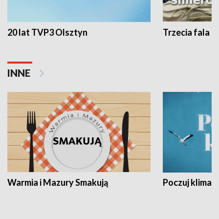
20 lat TVP3 Olsztyn
Trzecia fala -
INNE
Warmia i Mazury Smakują
Poczuj klimat