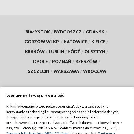
BIAŁYSTOK
/
BYDGOSZCZ
/
GDAŃSK
/
GORZÓW WLKP.
/
KATOWICE
/
KIELCE
/
KRAKÓW
/
LUBLIN
/
ŁÓDŹ
/
OLSZTYN
/
OPOLE
/
POZNAŃ
/
RZESZÓW
/
SZCZECIN
/
WARSZAWA
/
WROCŁAW
Szanujemy Twoją prywatność
Dołącz do nas:
Kliknij "Akceptuję i przechodzę do serwisu", aby wyrazić zgody na
korzystanie z technologii automatycznego śledzenia i zbierania danych,
TVP
dostęp do informacji na Twoim urządzeniu końcowym i ich
Abonament TVP
przechowywanie oraz na przetwarzanie Twoich danych osobowych przez
Regulamin TVP
nas, czyli Telewizję Polską S.A. w likwidacji (zwaną dalej również „TVP”),
Emisja w TVP
Zaufanych Partnerów z IAB* (1201 firm)
oraz pozostałych
Zaufanych
Polityka prywatności