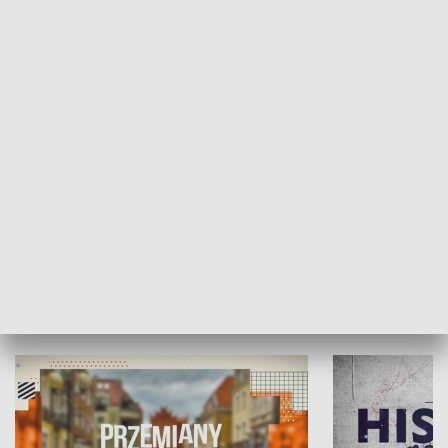
SPOŁECZEŃSTWO
Moje miejsce
Winda region
HISTORIA