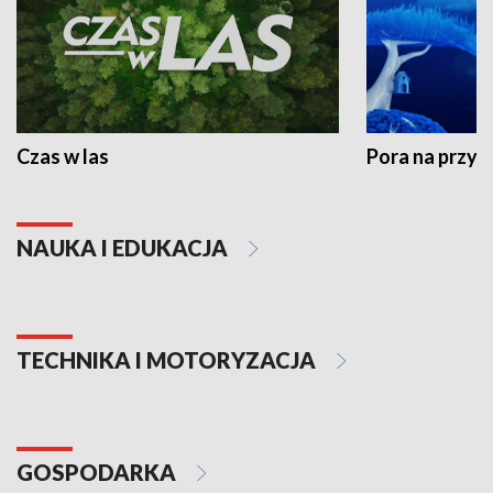
Czas w las
Pora na przyr
NAUKA I EDUKACJA
TECHNIKA I MOTORYZACJA
GOSPODARKA