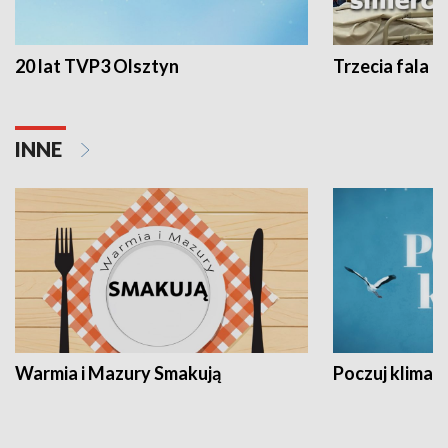
20 lat TVP3 Olsztyn
Trzecia fala -
INNE
Warmia i Mazury Smakują
Poczuj klimat