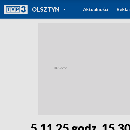
POWRÓT DO
OLSZTYN
Aktualności
Rekla
TVP REGIONY
5.11.25 godz. 15.3