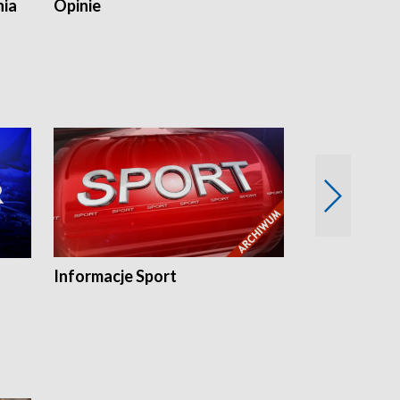
nia
Opinie
Opinie Elblą
Informacje Sport
Flesz sport