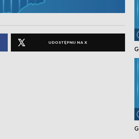
UDOSTĘPNIJ NA X
G
G