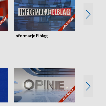
Informacje Elbląg
Wstaje nowy