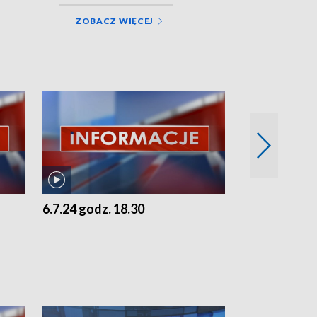
ZOBACZ WIĘCEJ
6.7.24 godz. 18.30
5.7.24 godz. 