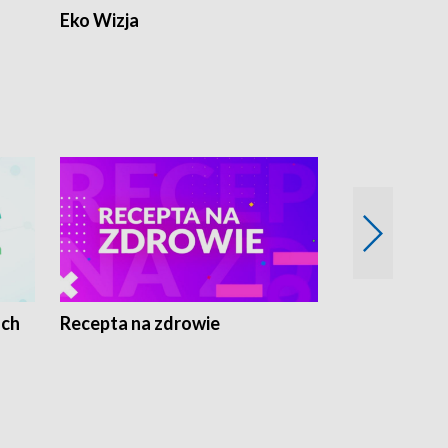
Eko Wizja
ach
Recepta na zdrowie
Wybieram z