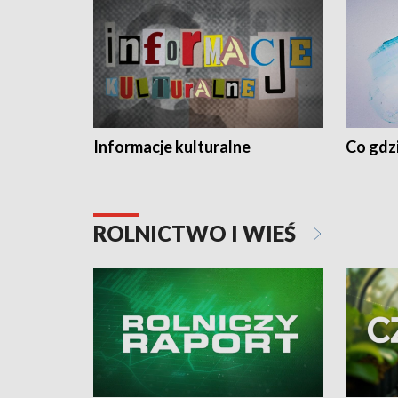
Informacje kulturalne
Co gdzi
ROLNICTWO I WIEŚ