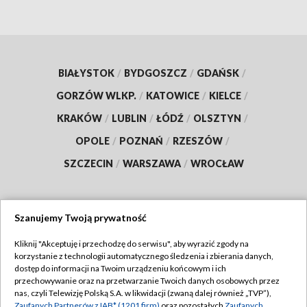
BIAŁYSTOK
/
BYDGOSZCZ
/
GDAŃSK
/
GORZÓW WLKP.
/
KATOWICE
/
KIELCE
/
KRAKÓW
/
LUBLIN
/
ŁÓDŹ
/
OLSZTYN
/
OPOLE
/
POZNAŃ
/
RZESZÓW
/
SZCZECIN
/
WARSZAWA
/
WROCŁAW
Szanujemy Twoją prywatność
Dołącz do nas:
Kliknij "Akceptuję i przechodzę do serwisu", aby wyrazić zgody na
korzystanie z technologii automatycznego śledzenia i zbierania danych,
TVP
dostęp do informacji na Twoim urządzeniu końcowym i ich
Abonament TVP
przechowywanie oraz na przetwarzanie Twoich danych osobowych przez
Regulamin TVP
nas, czyli Telewizję Polską S.A. w likwidacji (zwaną dalej również „TVP”),
Emisja w TVP
Zaufanych Partnerów z IAB* (1201 firm)
oraz pozostałych
Zaufanych
Polityka prywatności