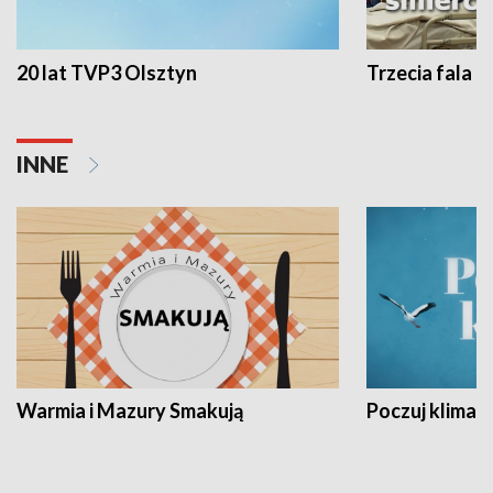
20 lat TVP3 Olsztyn
Trzecia fala -
INNE
Warmia i Mazury Smakują
Poczuj klimat