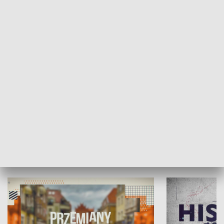
SPOŁECZEŃSTWO
Moje miejsce
Winda region
HISTORIA