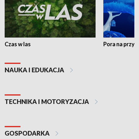
Czas w las
Pora na przyr
NAUKA I EDUKACJA
TECHNIKA I MOTORYZACJA
GOSPODARKA