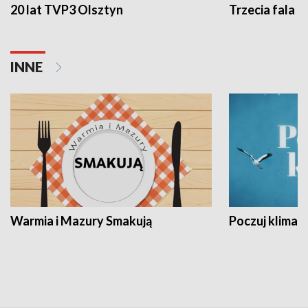
20 lat TVP3 Olsztyn
Trzecia fala -
INNE
Warmia i Mazury Smakują
Poczuj klimat