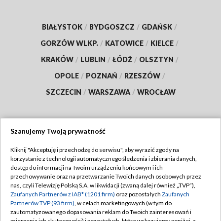
BIAŁYSTOK
/
BYDGOSZCZ
/
GDAŃSK
/
GORZÓW WLKP.
/
KATOWICE
/
KIELCE
/
KRAKÓW
/
LUBLIN
/
ŁÓDŹ
/
OLSZTYN
/
OPOLE
/
POZNAŃ
/
RZESZÓW
/
SZCZECIN
/
WARSZAWA
/
WROCŁAW
Szanujemy Twoją prywatność
Dołącz do nas:
Kliknij "Akceptuję i przechodzę do serwisu", aby wyrazić zgody na
korzystanie z technologii automatycznego śledzenia i zbierania danych,
TVP
dostęp do informacji na Twoim urządzeniu końcowym i ich
Abonament TVP
przechowywanie oraz na przetwarzanie Twoich danych osobowych przez
Regulamin TVP
nas, czyli Telewizję Polską S.A. w likwidacji (zwaną dalej również „TVP”),
Emisja w TVP
Zaufanych Partnerów z IAB* (1201 firm)
oraz pozostałych
Zaufanych
Polityka prywatności
Partnerów TVP (93 firm)
, w celach marketingowych (w tym do
Centrum informacji TVP
Moje zgody
zautomatyzowanego dopasowania reklam do Twoich zainteresowań i
mierzenia ich skuteczności) i pozostałych, które wskazujemy poniżej, a