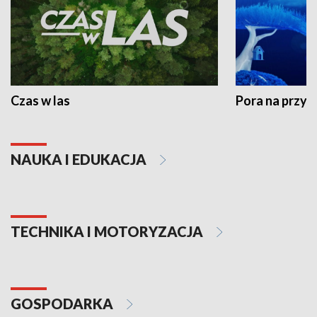
Czas w las
Pora na przyr
NAUKA I EDUKACJA
TECHNIKA I MOTORYZACJA
GOSPODARKA