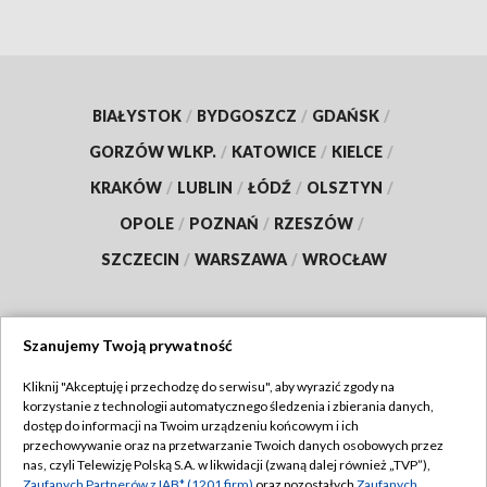
BIAŁYSTOK
/
BYDGOSZCZ
/
GDAŃSK
/
GORZÓW WLKP.
/
KATOWICE
/
KIELCE
/
KRAKÓW
/
LUBLIN
/
ŁÓDŹ
/
OLSZTYN
/
OPOLE
/
POZNAŃ
/
RZESZÓW
/
SZCZECIN
/
WARSZAWA
/
WROCŁAW
Szanujemy Twoją prywatność
Dołącz do nas:
Kliknij "Akceptuję i przechodzę do serwisu", aby wyrazić zgody na
korzystanie z technologii automatycznego śledzenia i zbierania danych,
TVP
dostęp do informacji na Twoim urządzeniu końcowym i ich
Abonament TVP
przechowywanie oraz na przetwarzanie Twoich danych osobowych przez
Regulamin TVP
nas, czyli Telewizję Polską S.A. w likwidacji (zwaną dalej również „TVP”),
Emisja w TVP
Zaufanych Partnerów z IAB* (1201 firm)
oraz pozostałych
Zaufanych
Polityka prywatności