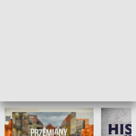
SPOŁECZEŃSTWO
Moje miejsce
Winda region
HISTORIA