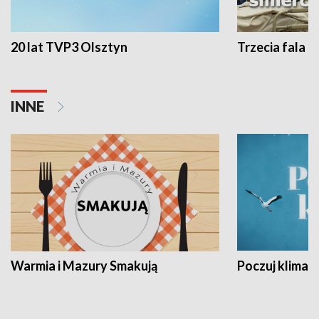
20 lat TVP3 Olsztyn
Trzecia fala -
INNE
Warmia i Mazury Smakują
Poczuj klimat