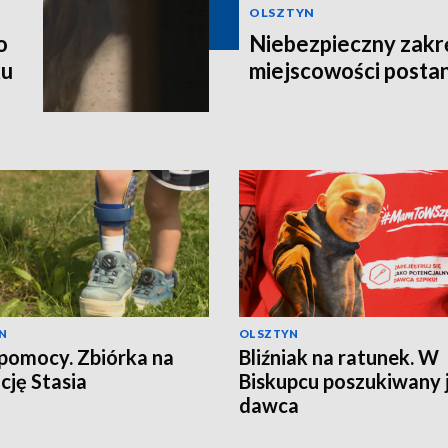
OLSZTYN
o
Niebezpieczny zakr
ku
miejscowości postan
N
OLSZTYN
pomocy. Zbiórka na
Bliźniak na ratunek. W
cję Stasia
Biskupcu poszukiwany 
dawca