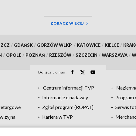
ZOBACZ WIĘCEJ
SZCZ
/
GDAŃSK
/
GORZÓW WLKP.
/
KATOWICE
/
KIELCE
/
KRA
N
/
OPOLE
/
POZNAŃ
/
RZESZÓW
/
SZCZECIN
/
WARSZAWA
/
W
Dołącz do nas:
Centrum informacji TVP
Naziemna
Informacje o nadawcy
Program d
zetargowe
Zgłoś program (ROPAT)
Serwis fo
wizyjna
Kariera w TVP
Merchandi