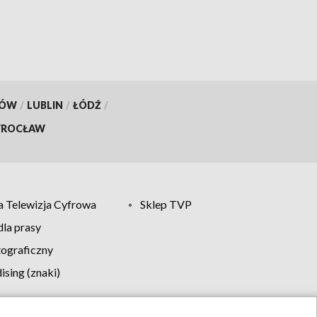
KÓW
/
LUBLIN
/
ŁÓDŹ
/
ROCŁAW
 Telewizja Cyfrowa
Sklep TVP
la prasy
tograficzny
sing (znaki)