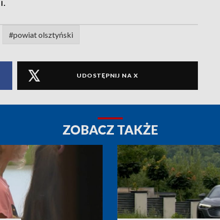
i.
#powiat olsztyński
UDOSTĘPNIJ NA X
ZOBACZ TAKŻE