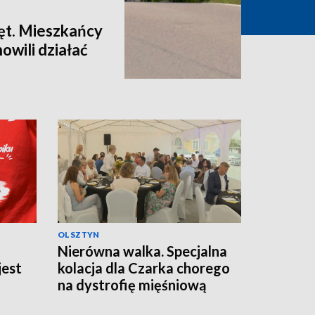
ęt. Mieszkańcy
owili działać
OLSZTYN
Nierówna walka. Specjalna
jest
kolacja dla Czarka chorego
na dystrofię mięśniową
Duchenne'a