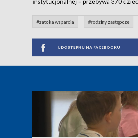
instytucjonalnej – przebywa 370 dziec
#zatoka wsparcia
#rodziny zastępcze
UDOSTĘPNIJ NA FACEBOOKU