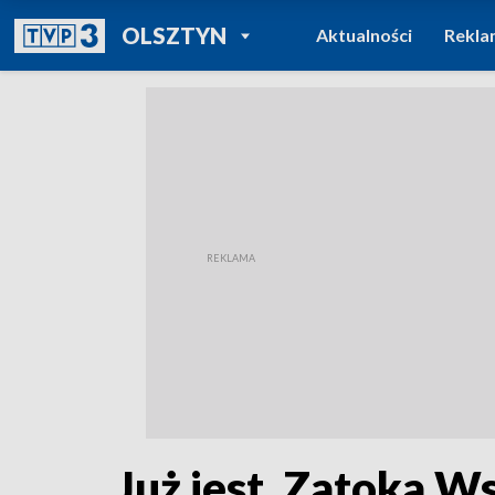
POWRÓT DO
OLSZTYN
Aktualności
Rekla
TVP REGIONY
Już jest. Zatoka W