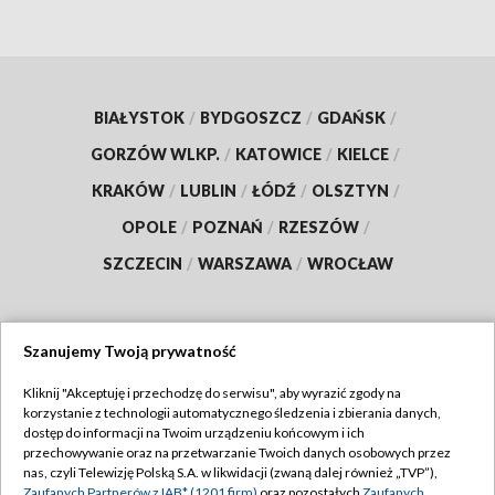
BIAŁYSTOK
/
BYDGOSZCZ
/
GDAŃSK
/
GORZÓW WLKP.
/
KATOWICE
/
KIELCE
/
KRAKÓW
/
LUBLIN
/
ŁÓDŹ
/
OLSZTYN
/
OPOLE
/
POZNAŃ
/
RZESZÓW
/
SZCZECIN
/
WARSZAWA
/
WROCŁAW
Szanujemy Twoją prywatność
Dołącz do nas:
Kliknij "Akceptuję i przechodzę do serwisu", aby wyrazić zgody na
korzystanie z technologii automatycznego śledzenia i zbierania danych,
TVP
dostęp do informacji na Twoim urządzeniu końcowym i ich
Abonament TVP
przechowywanie oraz na przetwarzanie Twoich danych osobowych przez
Regulamin TVP
nas, czyli Telewizję Polską S.A. w likwidacji (zwaną dalej również „TVP”),
Emisja w TVP
Zaufanych Partnerów z IAB* (1201 firm)
oraz pozostałych
Zaufanych
Polityka prywatności