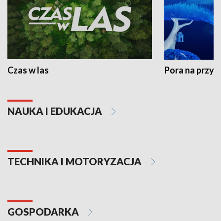
Czas w las
Pora na przyr
NAUKA I EDUKACJA
TECHNIKA I MOTORYZACJA
GOSPODARKA