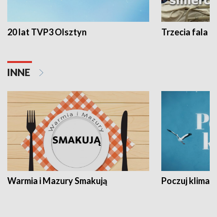
20 lat TVP3 Olsztyn
Trzecia fala -
INNE
Warmia i Mazury Smakują
Poczuj klimat