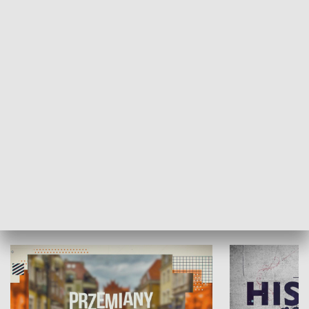
SPOŁECZEŃSTWO
Moje miejsce
Winda region
HISTORIA