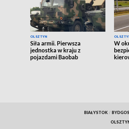
OLSZTYN
OLSZTY
Siła armii. Pierwsza
W oku
jednostka w kraju z
bezpi
pojazdami Baobab
kiero
BIAŁYSTOK
/
BYDGO
OLSZTY