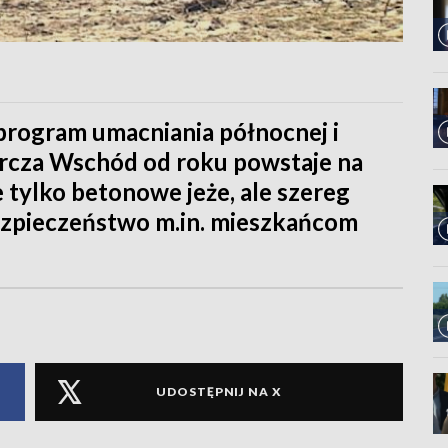
 program umacniania północnej i
arcza Wschód od roku powstaje na
e tylko betonowe jeże, ale szereg
bezpieczeństwo m.in. mieszkańcom
UDOSTĘPNIJ NA X