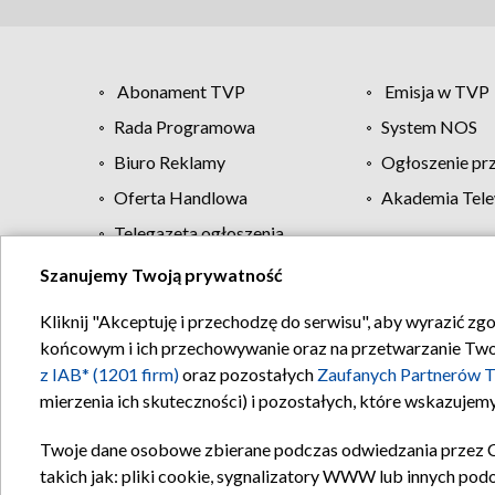
Abonament TVP
Emisja w TVP
Rada Programowa
System NOS
Biuro Reklamy
Ogłoszenie pr
Oferta Handlowa
Akademia Tele
Telegazeta ogłoszenia
Szanujemy Twoją prywatność
Regulamin TVP
Kliknij "Akceptuję i przechodzę do serwisu", aby wyrazić zg
końcowym i ich przechowywanie oraz na przetwarzanie Twoich
z IAB* (1201 firm)
oraz pozostałych
Zaufanych Partnerów T
mierzenia ich skuteczności) i pozostałych, które wskazujemy
Twoje dane osobowe zbierane podczas odwiedzania przez 
takich jak: pliki cookie, sygnalizatory WWW lub innych pod