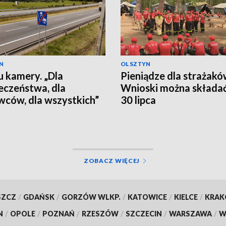
N
OLSZTYN
 kamery. „Dla
Pieniądze dla strażakó
eczeństwa, dla
Wnioski można składa
wców, dla wszystkich”
30 lipca
ZOBACZ WIĘCEJ
SZCZ
/
GDAŃSK
/
GORZÓW WLKP.
/
KATOWICE
/
KIELCE
/
KRA
N
/
OPOLE
/
POZNAŃ
/
RZESZÓW
/
SZCZECIN
/
WARSZAWA
/
W