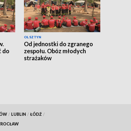
OLSZTYN
w.
Od jednostki do zgranego
ć do
zespołu. Obóz młodych
strażaków
KÓW
/
LUBLIN
/
ŁÓDŹ
/
ROCŁAW