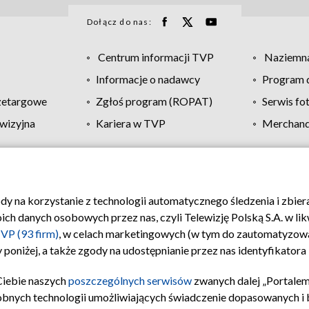
Dołącz do nas:
Centrum informacji TVP
Naziemna
Informacje o nadawcy
Program d
zetargowe
Zgłoś program (ROPAT)
Serwis fo
wizyjna
Kariera w TVP
Merchandi
Polityka prywatności
Moje zgody
Pomoc
Biuro re
ody na korzystanie z technologii automatycznego śledzenia i zbie
 danych osobowych przez nas, czyli Telewizję Polską S.A. w likw
VP (93 firm)
, w celach marketingowych (w tym do zautomatyzow
 poniżej, a także zgody na udostępnianie przez nas identyfikator
Ciebie naszych
poszczególnych serwisów
zwanych dalej „Portalem
obnych technologii umożliwiających świadczenie dopasowanych i be