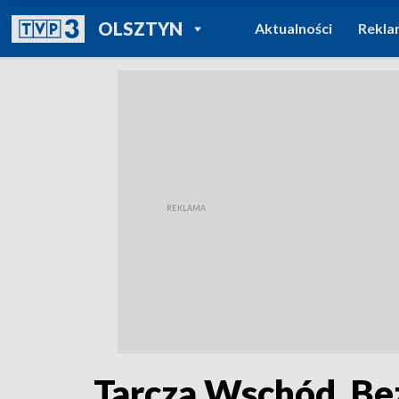
POWRÓT DO
OLSZTYN
Aktualności
Rekla
TVP REGIONY
Tarcza Wschód. Be