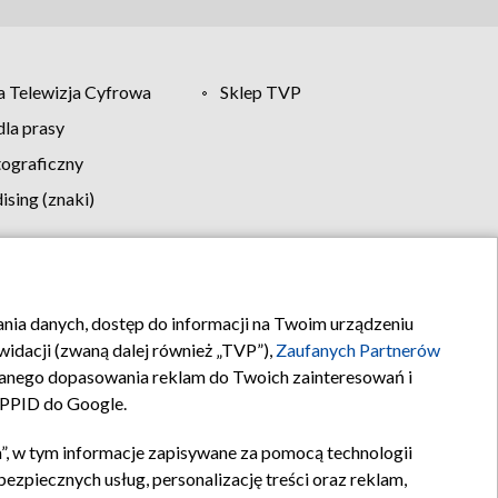
 Telewizja Cyfrowa
Sklep TVP
la prasy
tograficzny
sing (znaki)
klamy
Kontakt
rania danych, dostęp do informacji na Twoim urządzeniu
idacji (zwaną dalej również „TVP”),
Zaufanych Partnerów
anego dopasowania reklam do Twoich zainteresowań i
a PPID do Google.
”, w tym informacje zapisywane za pomocą technologii
zpiecznych usług, personalizację treści oraz reklam,