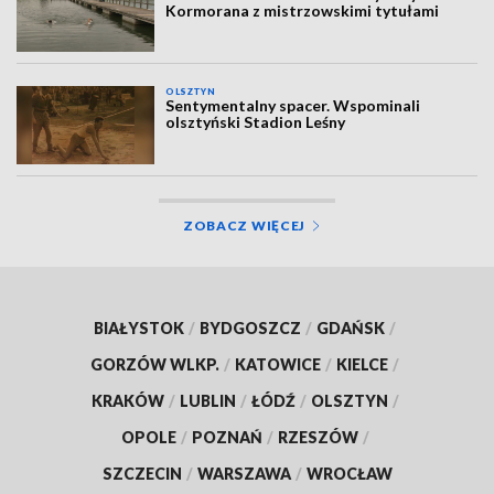
Kormorana z mistrzowskimi tytułami
OLSZTYN
Sentymentalny spacer. Wspominali
olsztyński Stadion Leśny
ZOBACZ WIĘCEJ
BIAŁYSTOK
/
BYDGOSZCZ
/
GDAŃSK
/
GORZÓW WLKP.
/
KATOWICE
/
KIELCE
/
KRAKÓW
/
LUBLIN
/
ŁÓDŹ
/
OLSZTYN
/
OPOLE
/
POZNAŃ
/
RZESZÓW
/
SZCZECIN
/
WARSZAWA
/
WROCŁAW