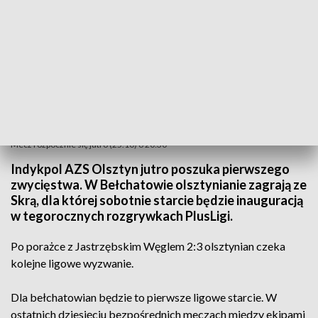
Mecz rozpocznie się jutro (25.10) o 20:30
Indykpol AZS Olsztyn jutro poszuka pierwszego
zwycięstwa. W Bełchatowie olsztynianie zagrają ze
Skrą, dla której sobotnie starcie będzie inauguracją
w tegorocznych rozgrywkach PlusLigi.
Po porażce z Jastrzębskim Węglem 2:3 olsztynian czeka
kolejne ligowe wyzwanie.
Dla bełchatowian będzie to pierwsze ligowe starcie. W
ostatnich dziesięciu bezpośrednich meczach między ekipami