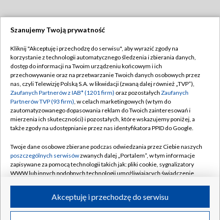
Szanujemy Twoją prywatność
Dołącz do nas:
Kliknij "Akceptuję i przechodzę do serwisu", aby wyrazić zgody na
korzystanie z technologii automatycznego śledzenia i zbierania danych,
TVP
dostęp do informacji na Twoim urządzeniu końcowym i ich
Abonament TVP
przechowywanie oraz na przetwarzanie Twoich danych osobowych przez
Regulamin TVP
nas, czyli Telewizję Polską S.A. w likwidacji (zwaną dalej również „TVP”),
Emisja w TVP
Polityka prywatności
Zaufanych Partnerów z IAB* (1201 firm)
oraz pozostałych
Zaufanych
Partnerów TVP (93 firm)
, w celach marketingowych (w tym do
Centrum informacji TVP
Moje zgody
zautomatyzowanego dopasowania reklam do Twoich zainteresowań i
mierzenia ich skuteczności) i pozostałych, które wskazujemy poniżej, a
Naziemna Telewizja Cyfrowa
Pomoc
także zgody na udostępnianie przez nas identyfikatora PPID do Google.
Sklep TVP
Biuro reklamy
Twoje dane osobowe zbierane podczas odwiedzania przez Ciebie naszych
Rada Programowa
Kontakt
poszczególnych serwisów
zwanych dalej „Portalem”, w tym informacje
zapisywane za pomocą technologii takich jak: pliki cookie, sygnalizatory
System NOS
WWW lub innych podobnych technologii umożliwiających świadczenie
dopasowanych i bezpiecznych usług, personalizację treści oraz reklam,
Informacje o nadawcy
Kanały
udostępnianie funkcji mediów społecznościowych oraz analizowanie
Akceptuję i przechodzę do serwisu
ruchu w Internecie.
Program dla prasy
©2026 Telewizja Polska S.A. w likwidacji
Biuro Reklamy
Twoje dane osobowe zbierane podczas odwiedzania przez Ciebie