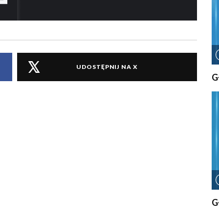
UDOSTĘPNIJ NA X
G
G