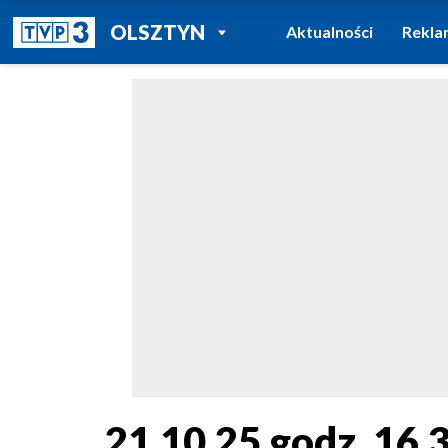
POWRÓT DO
OLSZTYN
Aktualności
Rekla
TVP REGIONY
21.10.25 godz. 16.