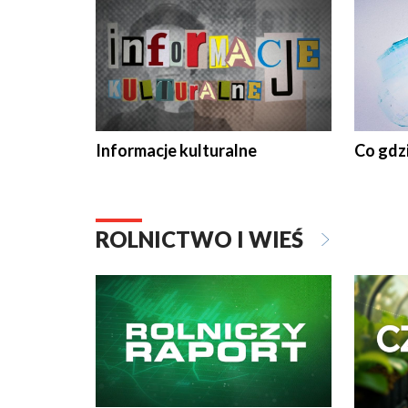
Informacje kulturalne
Co gdzi
ROLNICTWO I WIEŚ