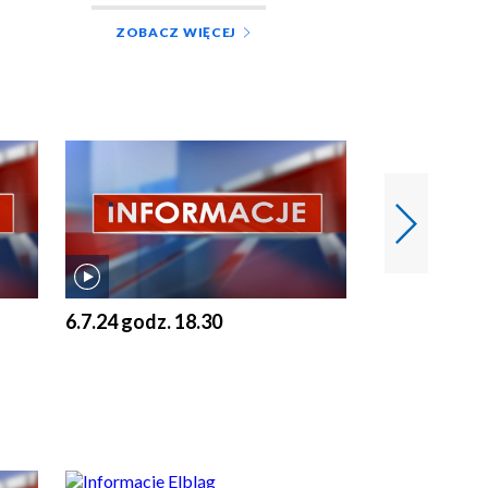
ZOBACZ WIĘCEJ
6.7.24 godz. 18.30
5.7.24 godz. 