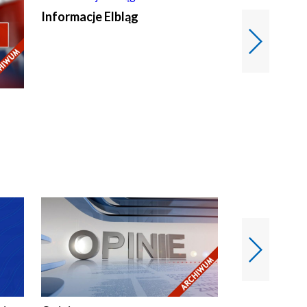
Informacje Elbląg
Wstaje nowy