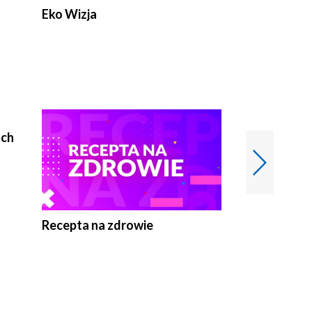
Eko Wizja
ach
Recepta na zdrowie
Wybieram z