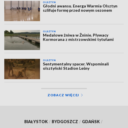
OLSZTYN
Głodni awansu. Energa Warmia Olsztyn
szlifuje formę przed nowym sezonem
OLSZTYN
Medalowe żniwa w Żninie. Pływacy
Kormorana z mistrzowskimi tytułami
OLSZTYN
Sentymentalny spacer. Wspominali
olsztyński Stadion Leśny
ZOBACZ WIĘCEJ
BIAŁYSTOK
/
BYDGOSZCZ
/
GDAŃSK
/