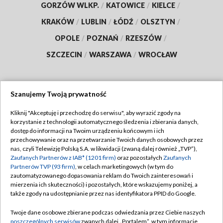
GORZÓW WLKP.
/
KATOWICE
/
KIELCE
/
KRAKÓW
/
LUBLIN
/
ŁÓDŹ
/
OLSZTYN
/
OPOLE
/
POZNAŃ
/
RZESZÓW
/
SZCZECIN
/
WARSZAWA
/
WROCŁAW
Szanujemy Twoją prywatność
Dołącz do nas:
Kliknij "Akceptuję i przechodzę do serwisu", aby wyrazić zgody na
korzystanie z technologii automatycznego śledzenia i zbierania danych,
TVP
dostęp do informacji na Twoim urządzeniu końcowym i ich
Abonament TVP
przechowywanie oraz na przetwarzanie Twoich danych osobowych przez
Regulamin TVP
nas, czyli Telewizję Polską S.A. w likwidacji (zwaną dalej również „TVP”),
Emisja w TVP
Polityka prywatności
Zaufanych Partnerów z IAB* (1201 firm)
oraz pozostałych
Zaufanych
Partnerów TVP (93 firm)
, w celach marketingowych (w tym do
Centrum informacji TVP
Moje zgody
zautomatyzowanego dopasowania reklam do Twoich zainteresowań i
mierzenia ich skuteczności) i pozostałych, które wskazujemy poniżej, a
Naziemna Telewizja Cyfrowa
Pomoc
także zgody na udostępnianie przez nas identyfikatora PPID do Google.
Sklep TVP
Biuro reklamy
Twoje dane osobowe zbierane podczas odwiedzania przez Ciebie naszych
Rada Programowa
Kontakt
poszczególnych serwisów
zwanych dalej „Portalem”, w tym informacje