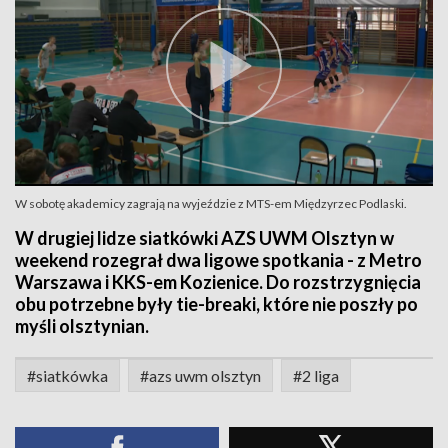
W sobotę akademicy zagrają na wyjeździe z MTS-em Międzyrzec Podlaski.
W drugiej lidze siatkówki AZS UWM Olsztyn w
weekend rozegrał dwa ligowe spotkania - z Metro
Warszawa i KKS-em Kozienice. Do rozstrzygnięcia
obu potrzebne były tie-breaki, które nie poszły po
myśli olsztynian.
#siatkówka
#azs uwm olsztyn
#2 liga