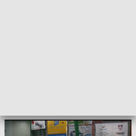
POWRÓT DO
OLSZTYN
TVP REGIONY
AZS UWM Olsztyn. Nieudany weekend
Akademików
2025-10-20
MK, MiK