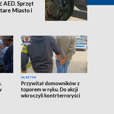
eć AED. Sprzęt
Stare Miasto i
OLSZTYN
.
Przywitał domowników z
w
toporem w ręku. Do akcji
wkroczyli kontrterroryści