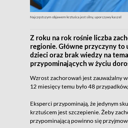
Najczęstszym objawem krztuśca jest silny, uporczywy kaszel
Z roku na rok rośnie liczba za
regionie. Główne przyczyny to
dzieci oraz brak wiedzy na te
przypominających w życiu doro
Wzrost zachorowań jest zauważalny w 
12 miesięcy temu było 48 przypadków,
Eksperci przypominają, że jedynym s
krztuścem jest szczepienie. Żeby zac
przypominającą powinno się przyjmowa