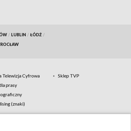
KÓW
/
LUBLIN
/
ŁÓDŹ
/
ROCŁAW
 Telewizja Cyfrowa
Sklep TVP
la prasy
tograficzny
sing (znaki)