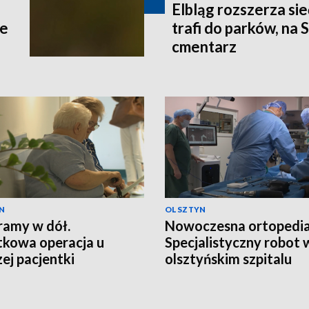
Elbląg rozszerza si
ce
trafi do parków, na 
cmentarz
N
OLSZTYN
ramy w dół.
Nowoczesna ortopedia
kowa operacja u
Specjalistyczny robot 
zej pacjentki
olsztyńskim szpitalu