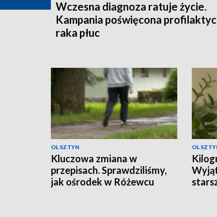
Wczesna diagnoza ratuje życie.
Kampania poświęcona profilakty
raka płuc
OLSZTYN
OLSZTY
Kluczowa zmiana w
Kilog
przepisach. Sprawdziliśmy,
Wyjąt
jak ośrodek w Różewcu
stars
pomaga uzależnionym