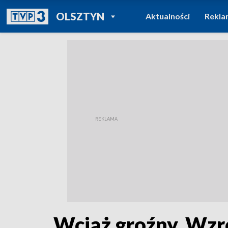
POWRÓT DO
OLSZTYN
Aktualności
Rekla
TVP REGIONY
Wciąż groźny. Wzr