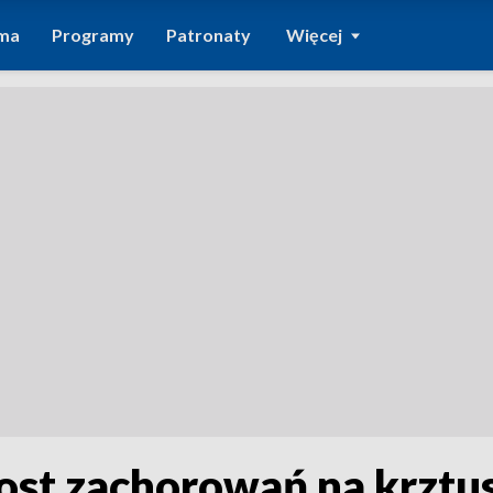
ma
Programy
Patronaty
Więcej
ost zachorowań na krztu