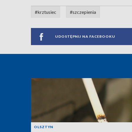
#krztusiec
#szczepienia
UDOSTĘPNIJ NA FACEBOOKU
OLSZTYN