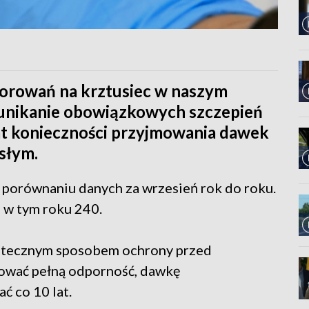
chorowań na krztusiec w naszym
 unikanie obowiązkowych szczepień
mat konieczności przyjmowania dawek
słym.
porównaniu danych za wrzesień rok do roku.
 w tym roku 240.
kutecznym sposobem ochrony przed
hować pełną odporność, dawkę
ć co 10 lat.