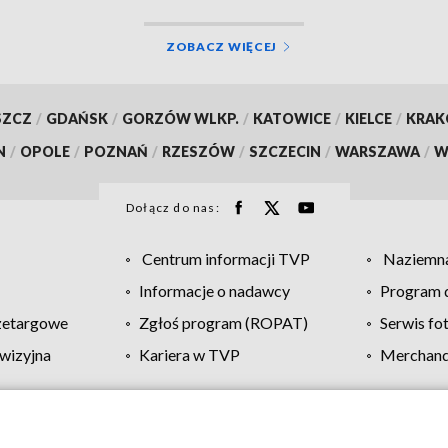
ZOBACZ WIĘCEJ
SZCZ
/
GDAŃSK
/
GORZÓW WLKP.
/
KATOWICE
/
KIELCE
/
KRA
N
/
OPOLE
/
POZNAŃ
/
RZESZÓW
/
SZCZECIN
/
WARSZAWA
/
W
Dołącz do nas:
Centrum informacji TVP
Naziemna
Informacje o nadawcy
Program d
zetargowe
Zgłoś program (ROPAT)
Serwis fo
wizyjna
Kariera w TVP
Merchandi