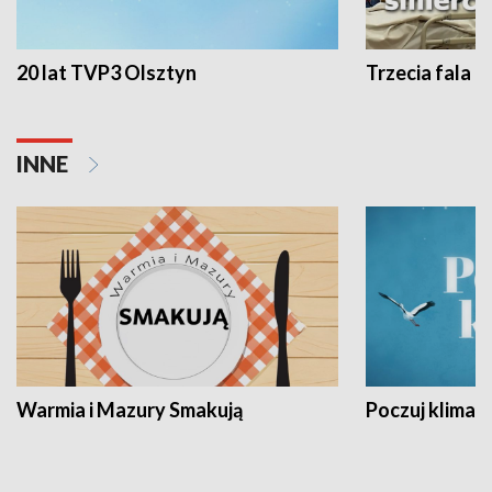
20 lat TVP3 Olsztyn
Trzecia fala -
INNE
Warmia i Mazury Smakują
Poczuj klimat