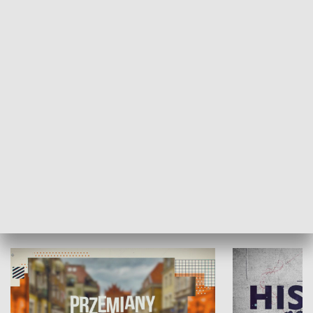
SPOŁECZEŃSTWO
Moje miejsce
Winda region
HISTORIA