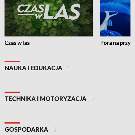
Czas w las
Pora na przyr
NAUKA I EDUKACJA
TECHNIKA I MOTORYZACJA
GOSPODARKA