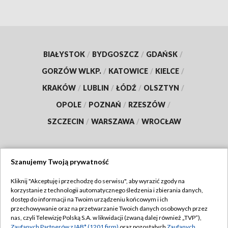
BIAŁYSTOK
/
BYDGOSZCZ
/
GDAŃSK
/
GORZÓW WLKP.
/
KATOWICE
/
KIELCE
/
KRAKÓW
/
LUBLIN
/
ŁÓDŹ
/
OLSZTYN
/
OPOLE
/
POZNAŃ
/
RZESZÓW
/
SZCZECIN
/
WARSZAWA
/
WROCŁAW
Szanujemy Twoją prywatność
Dołącz do nas:
Kliknij "Akceptuję i przechodzę do serwisu", aby wyrazić zgody na
korzystanie z technologii automatycznego śledzenia i zbierania danych,
TVP
dostęp do informacji na Twoim urządzeniu końcowym i ich
Abonament TVP
przechowywanie oraz na przetwarzanie Twoich danych osobowych przez
Regulamin TVP
nas, czyli Telewizję Polską S.A. w likwidacji (zwaną dalej również „TVP”),
Emisja w TVP
Zaufanych Partnerów z IAB* (1201 firm)
oraz pozostałych
Zaufanych
Polityka prywatności