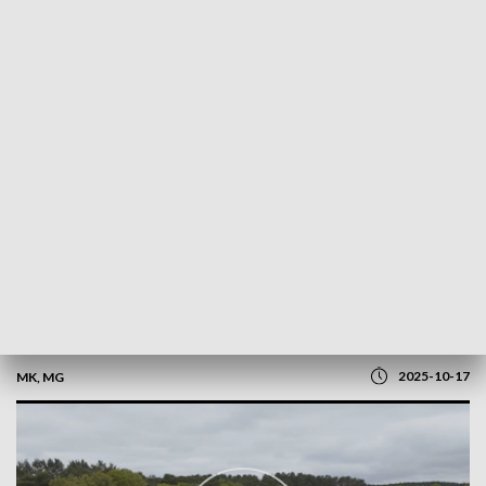
POWRÓT DO
OLSZTYN
TVP REGIONY
Ochronić jeziora. Problemem turystyka?
2025-10-17
MK, MG