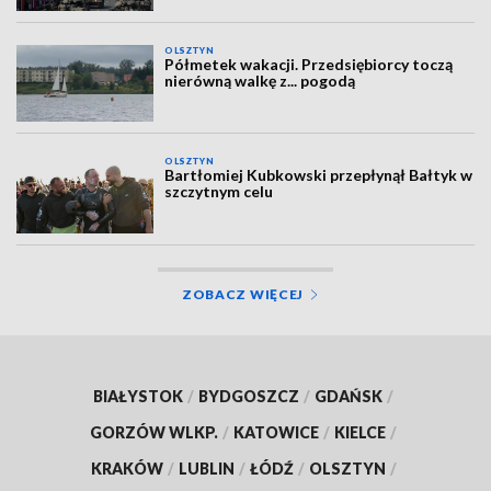
OLSZTYN
Półmetek wakacji. Przedsiębiorcy toczą
nierówną walkę z... pogodą
OLSZTYN
Bartłomiej Kubkowski przepłynął Bałtyk w
szczytnym celu
ZOBACZ WIĘCEJ
BIAŁYSTOK
/
BYDGOSZCZ
/
GDAŃSK
/
GORZÓW WLKP.
/
KATOWICE
/
KIELCE
/
KRAKÓW
/
LUBLIN
/
ŁÓDŹ
/
OLSZTYN
/