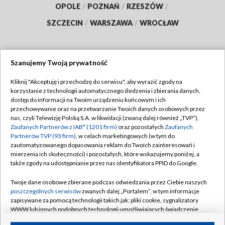
OPOLE
/
POZNAŃ
/
RZESZÓW
/
SZCZECIN
/
WARSZAWA
/
WROCŁAW
Szanujemy Twoją prywatność
Dołącz do nas:
Kliknij "Akceptuję i przechodzę do serwisu", aby wyrazić zgody na
korzystanie z technologii automatycznego śledzenia i zbierania danych,
TVP
dostęp do informacji na Twoim urządzeniu końcowym i ich
Abonament TVP
przechowywanie oraz na przetwarzanie Twoich danych osobowych przez
Regulamin TVP
nas, czyli Telewizję Polską S.A. w likwidacji (zwaną dalej również „TVP”),
Emisja w TVP
Polityka prywatności
Zaufanych Partnerów z IAB* (1201 firm)
oraz pozostałych
Zaufanych
Partnerów TVP (93 firm)
, w celach marketingowych (w tym do
Centrum informacji TVP
Moje zgody
zautomatyzowanego dopasowania reklam do Twoich zainteresowań i
mierzenia ich skuteczności) i pozostałych, które wskazujemy poniżej, a
Naziemna Telewizja Cyfrowa
Pomoc
także zgody na udostępnianie przez nas identyfikatora PPID do Google.
Sklep TVP
Biuro reklamy
Twoje dane osobowe zbierane podczas odwiedzania przez Ciebie naszych
Rada Programowa
Kontakt
poszczególnych serwisów
zwanych dalej „Portalem”, w tym informacje
zapisywane za pomocą technologii takich jak: pliki cookie, sygnalizatory
System NOS
WWW lub innych podobnych technologii umożliwiających świadczenie
dopasowanych i bezpiecznych usług, personalizację treści oraz reklam,
Informacje o nadawcy
Kanały