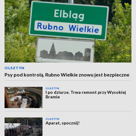
OLSZTYN
Psy pod kontrolą. Rubno Wielkie znowu jest bezpieczne
OLSZTYN
I po dziurze. Trwa remont przy Wysokiej
Bramie
OLSZTYN
Aparat, spocznij!