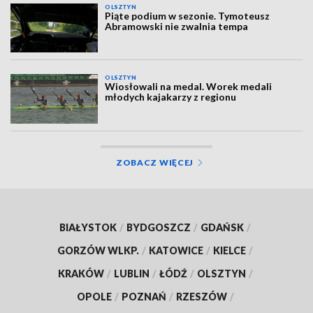
OLSZTYN
Piąte podium w sezonie. Tymoteusz
Abramowski nie zwalnia tempa
OLSZTYN
Wiosłowali na medal. Worek medali
młodych kajakarzy z regionu
ZOBACZ WIĘCEJ
BIAŁYSTOK
/
BYDGOSZCZ
/
GDAŃSK
/
GORZÓW WLKP.
/
KATOWICE
/
KIELCE
/
KRAKÓW
/
LUBLIN
/
ŁÓDŹ
/
OLSZTYN
/
OPOLE
/
POZNAŃ
/
RZESZÓW
/