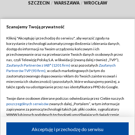
SZCZECIN
/
WARSZAWA
/
WROCŁAW
Szanujemy Twoją prywatność
Dołącz do nas:
Kliknij "Akceptuję i przechodzę do serwisu", aby wyrazić zgody na
korzystanie z technologii automatycznego śledzenia i zbierania danych,
TVP
dostęp do informacji na Twoim urządzeniu końcowym i ich
Abonament TVP
przechowywanie oraz na przetwarzanie Twoich danych osobowych przez
Regulamin TVP
nas, czyli Telewizję Polską S.A. w likwidacji (zwaną dalej również „TVP”),
Emisja w TVP
Polityka prywatności
Zaufanych Partnerów z IAB* (1201 firm)
oraz pozostałych
Zaufanych
Partnerów TVP (93 firm)
, w celach marketingowych (w tym do
Centrum informacji TVP
Moje zgody
zautomatyzowanego dopasowania reklam do Twoich zainteresowań i
mierzenia ich skuteczności) i pozostałych, które wskazujemy poniżej, a
Naziemna Telewizja Cyfrowa
Pomoc
także zgody na udostępnianie przez nas identyfikatora PPID do Google.
Sklep TVP
Biuro reklamy
Twoje dane osobowe zbierane podczas odwiedzania przez Ciebie naszych
Rada Programowa
Kontakt
poszczególnych serwisów
zwanych dalej „Portalem”, w tym informacje
zapisywane za pomocą technologii takich jak: pliki cookie, sygnalizatory
System NOS
WWW lub innych podobnych technologii umożliwiających świadczenie
dopasowanych i bezpiecznych usług, personalizację treści oraz reklam,
Informacje o nadawcy
Kanały
udostępnianie funkcji mediów społecznościowych oraz analizowanie
Akceptuję i przechodzę do serwisu
ruchu w Internecie.
Program dla prasy