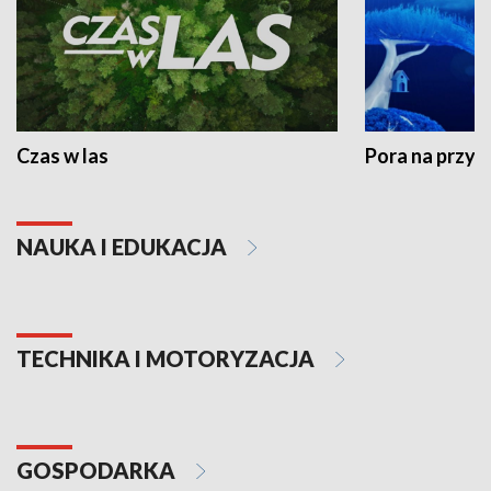
Czas w las
Pora na przyr
NAUKA I EDUKACJA
TECHNIKA I MOTORYZACJA
GOSPODARKA