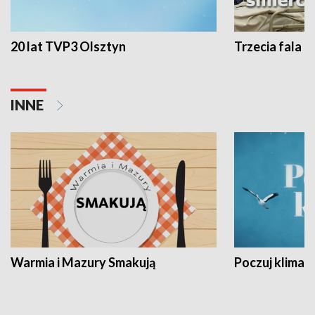
20 lat TVP3 Olsztyn
Trzecia fala -
INNE
Warmia i Mazury Smakują
Poczuj klimat