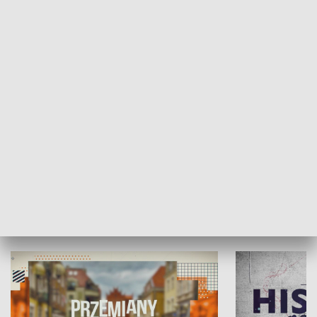
SPOŁECZEŃSTWO
Moje miejsce
Winda region
HISTORIA