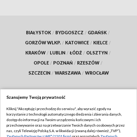
BIAŁYSTOK
/
BYDGOSZCZ
/
GDAŃSK
/
GORZÓW WLKP.
/
KATOWICE
/
KIELCE
/
KRAKÓW
/
LUBLIN
/
ŁÓDŹ
/
OLSZTYN
/
OPOLE
/
POZNAŃ
/
RZESZÓW
/
SZCZECIN
/
WARSZAWA
/
WROCŁAW
Szanujemy Twoją prywatność
Dołącz do nas:
Kliknij "Akceptuję i przechodzę do serwisu", aby wyrazić zgody na
korzystanie z technologii automatycznego śledzenia i zbierania danych,
TVP
dostęp do informacji na Twoim urządzeniu końcowym i ich
Abonament TVP
przechowywanie oraz na przetwarzanie Twoich danych osobowych przez
Regulamin TVP
nas, czyli Telewizję Polską S.A. w likwidacji (zwaną dalej również „TVP”),
Emisja w TVP
Zaufanych Partnerów z IAB* (1201 firm)
oraz pozostałych
Zaufanych
Polityka prywatności