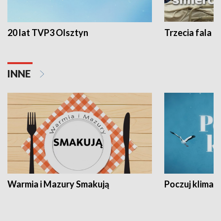
20 lat TVP3 Olsztyn
Trzecia fala -
INNE
Warmia i Mazury Smakują
Poczuj klimat