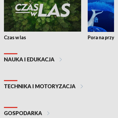
Czas w las
Pora na przyr
NAUKA I EDUKACJA
TECHNIKA I MOTORYZACJA
GOSPODARKA