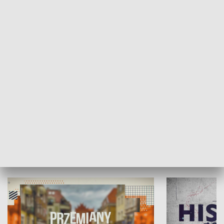
SPOŁECZEŃSTWO
Moje miejsce
Winda region
HISTORIA