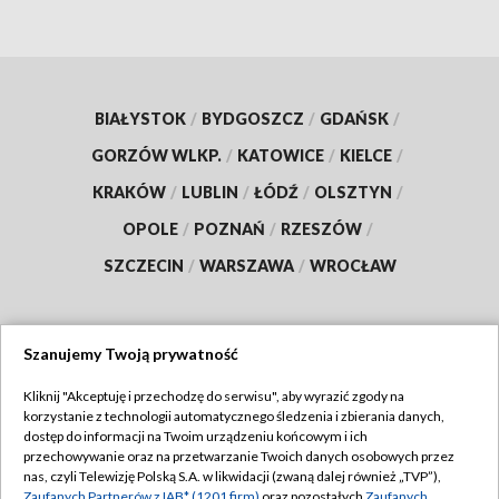
BIAŁYSTOK
/
BYDGOSZCZ
/
GDAŃSK
/
GORZÓW WLKP.
/
KATOWICE
/
KIELCE
/
KRAKÓW
/
LUBLIN
/
ŁÓDŹ
/
OLSZTYN
/
OPOLE
/
POZNAŃ
/
RZESZÓW
/
SZCZECIN
/
WARSZAWA
/
WROCŁAW
Szanujemy Twoją prywatność
Dołącz do nas:
Kliknij "Akceptuję i przechodzę do serwisu", aby wyrazić zgody na
korzystanie z technologii automatycznego śledzenia i zbierania danych,
TVP
dostęp do informacji na Twoim urządzeniu końcowym i ich
Abonament TVP
przechowywanie oraz na przetwarzanie Twoich danych osobowych przez
Regulamin TVP
nas, czyli Telewizję Polską S.A. w likwidacji (zwaną dalej również „TVP”),
Emisja w TVP
Zaufanych Partnerów z IAB* (1201 firm)
oraz pozostałych
Zaufanych
Polityka prywatności