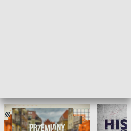
SPOŁECZEŃSTWO
Moje miejsce
Winda region
HISTORIA