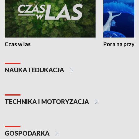
Czas w las
Pora na przyr
NAUKA I EDUKACJA
TECHNIKA I MOTORYZACJA
GOSPODARKA