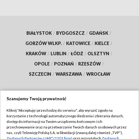
BIAŁYSTOK
/
BYDGOSZCZ
/
GDAŃSK
/
GORZÓW WLKP.
/
KATOWICE
/
KIELCE
/
KRAKÓW
/
LUBLIN
/
ŁÓDŹ
/
OLSZTYN
/
OPOLE
/
POZNAŃ
/
RZESZÓW
/
SZCZECIN
/
WARSZAWA
/
WROCŁAW
Szanujemy Twoją prywatność
Dołącz do nas:
Kliknij "Akceptuję i przechodzę do serwisu", aby wyrazić zgody na
korzystanie z technologii automatycznego śledzenia i zbierania danych,
TVP
dostęp do informacji na Twoim urządzeniu końcowym i ich
Abonament TVP
przechowywanie oraz na przetwarzanie Twoich danych osobowych przez
Regulamin TVP
nas, czyli Telewizję Polską S.A. w likwidacji (zwaną dalej również „TVP”),
Emisja w TVP
Zaufanych Partnerów z IAB* (1201 firm)
oraz pozostałych
Zaufanych
Polityka prywatności