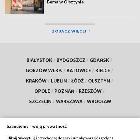
Bema w Olsztynie
ZOBACZ WIĘCEJ
BIAŁYSTOK
/
BYDGOSZCZ
/
GDAŃSK
/
GORZÓW WLKP.
/
KATOWICE
/
KIELCE
/
KRAKÓW
/
LUBLIN
/
ŁÓDŹ
/
OLSZTYN
/
OPOLE
/
POZNAŃ
/
RZESZÓW
/
SZCZECIN
/
WARSZAWA
/
WROCŁAW
Szanujemy Twoją prywatność
Dołącz do nas:
Kliknij "Akceptuję i przechodzę do serwisu", aby wyrazić zgody na