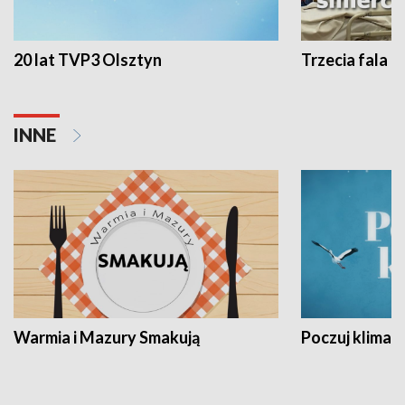
20 lat TVP3 Olsztyn
Trzecia fala -
INNE
Warmia i Mazury Smakują
Poczuj klimat