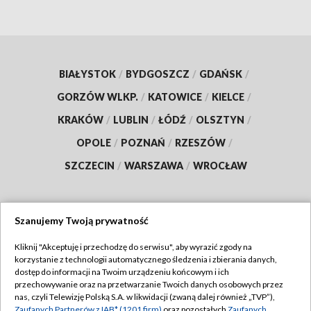
BIAŁYSTOK
/
BYDGOSZCZ
/
GDAŃSK
/
GORZÓW WLKP.
/
KATOWICE
/
KIELCE
/
KRAKÓW
/
LUBLIN
/
ŁÓDŹ
/
OLSZTYN
/
OPOLE
/
POZNAŃ
/
RZESZÓW
/
SZCZECIN
/
WARSZAWA
/
WROCŁAW
Szanujemy Twoją prywatność
Dołącz do nas:
Kliknij "Akceptuję i przechodzę do serwisu", aby wyrazić zgody na
korzystanie z technologii automatycznego śledzenia i zbierania danych,
TVP
dostęp do informacji na Twoim urządzeniu końcowym i ich
Abonament TVP
przechowywanie oraz na przetwarzanie Twoich danych osobowych przez
Regulamin TVP
nas, czyli Telewizję Polską S.A. w likwidacji (zwaną dalej również „TVP”),
Emisja w TVP
Zaufanych Partnerów z IAB* (1201 firm)
oraz pozostałych
Zaufanych
Polityka prywatności