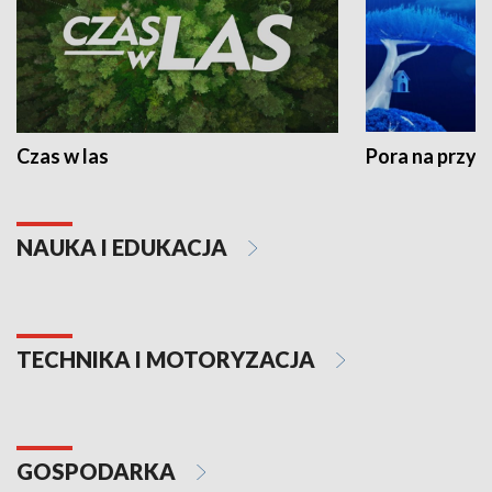
Czas w las
Pora na przyr
NAUKA I EDUKACJA
TECHNIKA I MOTORYZACJA
GOSPODARKA