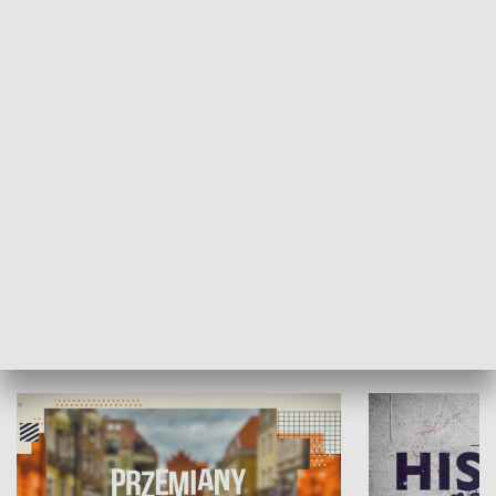
SPOŁECZEŃSTWO
Moje miejsce
Winda region
HISTORIA