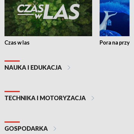
Czas w las
Pora na przyr
NAUKA I EDUKACJA
TECHNIKA I MOTORYZACJA
GOSPODARKA