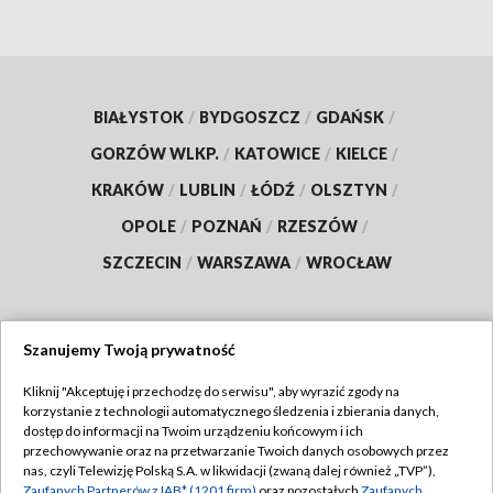
BIAŁYSTOK
/
BYDGOSZCZ
/
GDAŃSK
/
GORZÓW WLKP.
/
KATOWICE
/
KIELCE
/
KRAKÓW
/
LUBLIN
/
ŁÓDŹ
/
OLSZTYN
/
OPOLE
/
POZNAŃ
/
RZESZÓW
/
SZCZECIN
/
WARSZAWA
/
WROCŁAW
Szanujemy Twoją prywatność
Dołącz do nas:
Kliknij "Akceptuję i przechodzę do serwisu", aby wyrazić zgody na
korzystanie z technologii automatycznego śledzenia i zbierania danych,
TVP
dostęp do informacji na Twoim urządzeniu końcowym i ich
Abonament TVP
przechowywanie oraz na przetwarzanie Twoich danych osobowych przez
Regulamin TVP
nas, czyli Telewizję Polską S.A. w likwidacji (zwaną dalej również „TVP”),
Emisja w TVP
Zaufanych Partnerów z IAB* (1201 firm)
oraz pozostałych
Zaufanych
Polityka prywatności