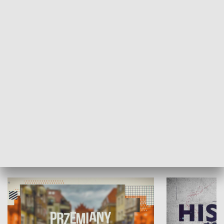
SPOŁECZEŃSTWO
Moje miejsce
Winda region
HISTORIA