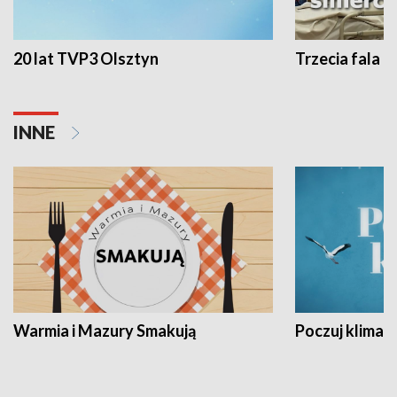
20 lat TVP3 Olsztyn
Trzecia fala -
INNE
Warmia i Mazury Smakują
Poczuj klimat