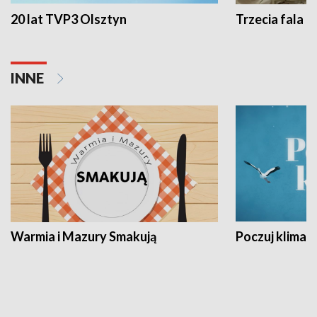
20 lat TVP3 Olsztyn
Trzecia fala -
INNE
Warmia i Mazury Smakują
Poczuj klimat