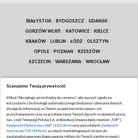
BIAŁYSTOK
/
BYDGOSZCZ
/
GDAŃSK
/
GORZÓW WLKP.
/
KATOWICE
/
KIELCE
/
KRAKÓW
/
LUBLIN
/
ŁÓDŹ
/
OLSZTYN
/
OPOLE
/
POZNAŃ
/
RZESZÓW
/
SZCZECIN
/
WARSZAWA
/
WROCŁAW
Szanujemy Twoją prywatność
Dołącz do nas:
Kliknij "Akceptuję i przechodzę do serwisu", aby wyrazić zgody na
korzystanie z technologii automatycznego śledzenia i zbierania danych,
TVP
dostęp do informacji na Twoim urządzeniu końcowym i ich
Abonament TVP
przechowywanie oraz na przetwarzanie Twoich danych osobowych przez
Regulamin TVP
nas, czyli Telewizję Polską S.A. w likwidacji (zwaną dalej również „TVP”),
Emisja w TVP
Zaufanych Partnerów z IAB* (1201 firm)
oraz pozostałych
Zaufanych
Polityka prywatności
Partnerów TVP (93 firm)
, w celach marketingowych (w tym do
Centrum informacji TVP
Moje zgody
zautomatyzowanego dopasowania reklam do Twoich zainteresowań i