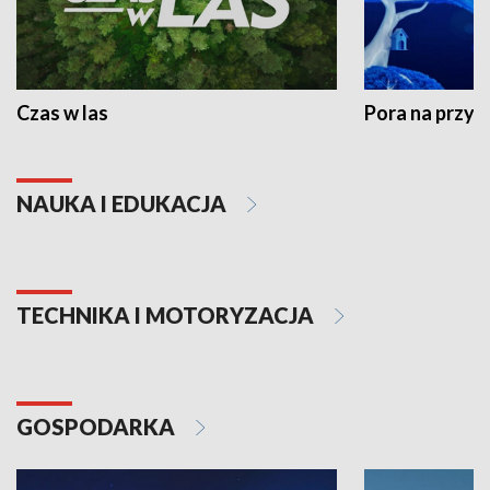
Czas w las
Pora na przyr
NAUKA I EDUKACJA
TECHNIKA I MOTORYZACJA
GOSPODARKA