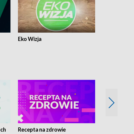
Eko Wizja
ach
Recepta na zdrowie
Wybieram z