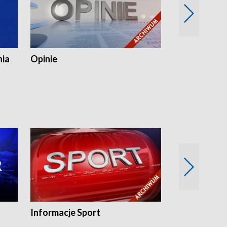
nia
Opinie
Opinie Elblą
Informacje Sport
Flesz sport