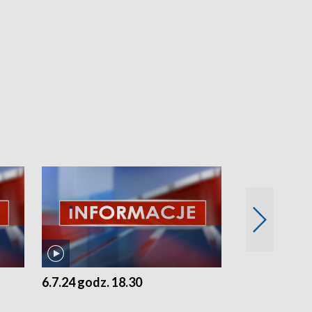
6.7.24 godz. 18.30
5.7.24 godz. 