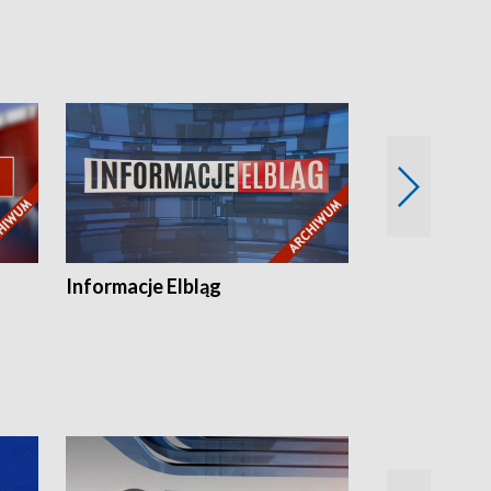
Informacje Elbląg
Wstaje nowy