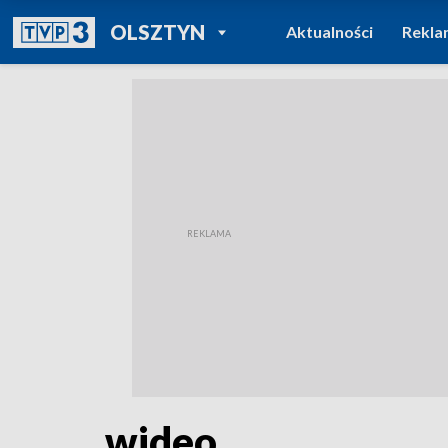
POWRÓT DO
OLSZTYN
Aktualności
Rekla
TVP REGIONY
wideo