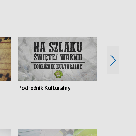
Podróżnik Kulturalny
Okolice Szla