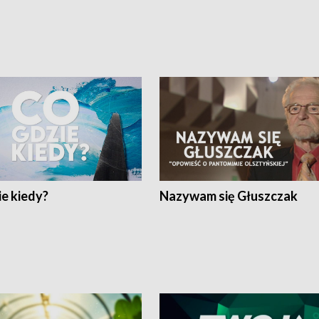
e kiedy?
Nazywam się Głuszczak