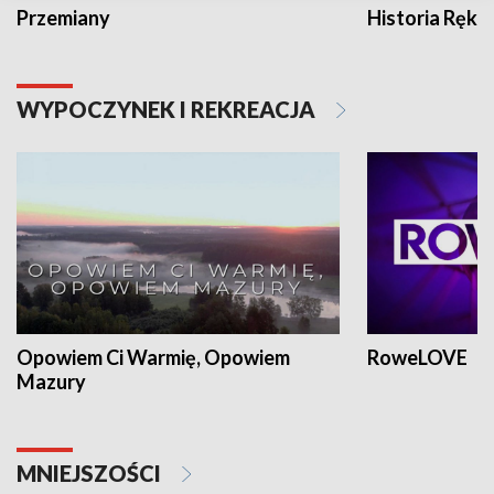
Przemiany
Historia Ręką
WYPOCZYNEK I REKREACJA
Opowiem Ci Warmię, Opowiem
RoweLOVE
Mazury
MNIEJSZOŚCI