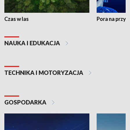
Czas w las
Pora na przyr
NAUKA I EDUKACJA
TECHNIKA I MOTORYZACJA
GOSPODARKA