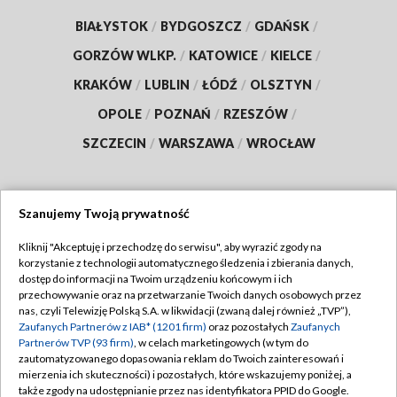
BIAŁYSTOK
/
BYDGOSZCZ
/
GDAŃSK
/
GORZÓW WLKP.
/
KATOWICE
/
KIELCE
/
KRAKÓW
/
LUBLIN
/
ŁÓDŹ
/
OLSZTYN
/
OPOLE
/
POZNAŃ
/
RZESZÓW
/
SZCZECIN
/
WARSZAWA
/
WROCŁAW
Szanujemy Twoją prywatność
Dołącz do nas:
Kliknij "Akceptuję i przechodzę do serwisu", aby wyrazić zgody na
korzystanie z technologii automatycznego śledzenia i zbierania danych,
TVP
dostęp do informacji na Twoim urządzeniu końcowym i ich
Abonament TVP
przechowywanie oraz na przetwarzanie Twoich danych osobowych przez
Regulamin TVP
nas, czyli Telewizję Polską S.A. w likwidacji (zwaną dalej również „TVP”),
Emisja w TVP
Zaufanych Partnerów z IAB* (1201 firm)
oraz pozostałych
Zaufanych
Polityka prywatności
Partnerów TVP (93 firm)
, w celach marketingowych (w tym do
Centrum informacji TVP
Moje zgody
zautomatyzowanego dopasowania reklam do Twoich zainteresowań i
mierzenia ich skuteczności) i pozostałych, które wskazujemy poniżej, a
Naziemna Telewizja Cyfrowa
Pomoc
także zgody na udostępnianie przez nas identyfikatora PPID do Google.