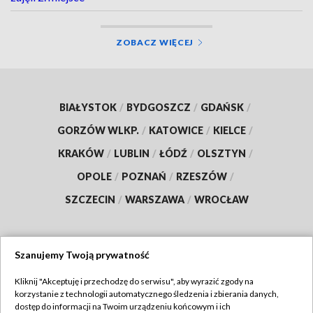
ZOBACZ WIĘCEJ
BIAŁYSTOK
/
BYDGOSZCZ
/
GDAŃSK
/
GORZÓW WLKP.
/
KATOWICE
/
KIELCE
/
KRAKÓW
/
LUBLIN
/
ŁÓDŹ
/
OLSZTYN
/
OPOLE
/
POZNAŃ
/
RZESZÓW
/
SZCZECIN
/
WARSZAWA
/
WROCŁAW
Szanujemy Twoją prywatność
Dołącz do nas:
Kliknij "Akceptuję i przechodzę do serwisu", aby wyrazić zgody na
korzystanie z technologii automatycznego śledzenia i zbierania danych,
TVP
dostęp do informacji na Twoim urządzeniu końcowym i ich