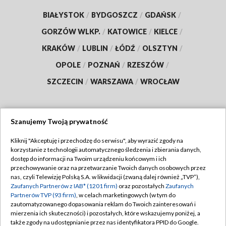
BIAŁYSTOK
/
BYDGOSZCZ
/
GDAŃSK
/
GORZÓW WLKP.
/
KATOWICE
/
KIELCE
/
KRAKÓW
/
LUBLIN
/
ŁÓDŹ
/
OLSZTYN
/
OPOLE
/
POZNAŃ
/
RZESZÓW
/
SZCZECIN
/
WARSZAWA
/
WROCŁAW
Szanujemy Twoją prywatność
Dołącz do nas:
Kliknij "Akceptuję i przechodzę do serwisu", aby wyrazić zgody na
korzystanie z technologii automatycznego śledzenia i zbierania danych,
TVP
dostęp do informacji na Twoim urządzeniu końcowym i ich
Abonament TVP
przechowywanie oraz na przetwarzanie Twoich danych osobowych przez
Regulamin TVP
nas, czyli Telewizję Polską S.A. w likwidacji (zwaną dalej również „TVP”),
Emisja w TVP
Zaufanych Partnerów z IAB* (1201 firm)
oraz pozostałych
Zaufanych
Polityka prywatności
Partnerów TVP (93 firm)
, w celach marketingowych (w tym do
Centrum informacji TVP
Moje zgody
zautomatyzowanego dopasowania reklam do Twoich zainteresowań i
mierzenia ich skuteczności) i pozostałych, które wskazujemy poniżej, a
Naziemna Telewizja Cyfrowa
Pomoc
także zgody na udostępnianie przez nas identyfikatora PPID do Google.