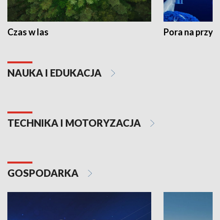
Czas w las
Pora na przyr
NAUKA I EDUKACJA
TECHNIKA I MOTORYZACJA
GOSPODARKA