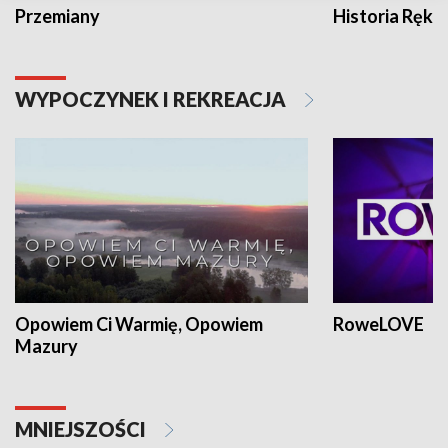
Przemiany
Historia Ręką
WYPOCZYNEK I REKREACJA
Opowiem Ci Warmię, Opowiem
RoweLOVE
Mazury
MNIEJSZOŚCI