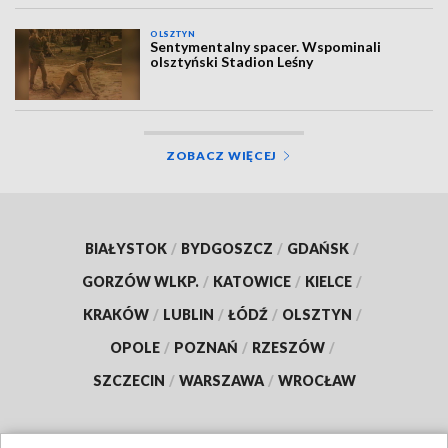
OLSZTYN
Sentymentalny spacer. Wspominali
olsztyński Stadion Leśny
ZOBACZ WIĘCEJ
BIAŁYSTOK
/
BYDGOSZCZ
/
GDAŃSK
/
GORZÓW WLKP.
/
KATOWICE
/
KIELCE
/
KRAKÓW
/
LUBLIN
/
ŁÓDŹ
/
OLSZTYN
/
OPOLE
/
POZNAŃ
/
RZESZÓW
/
SZCZECIN
/
WARSZAWA
/
WROCŁAW