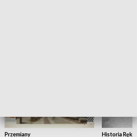
Moje miejsce
Winda region
HISTORIA
Przemiany
Historia Ręką