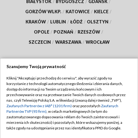
BIAŁYSTOK
/
BYDGOSZCZ
/
GDAŃSK
/
GORZÓW WLKP.
/
KATOWICE
/
KIELCE
/
KRAKÓW
/
LUBLIN
/
ŁÓDŹ
/
OLSZTYN
/
OPOLE
/
POZNAŃ
/
RZESZÓW
/
SZCZECIN
/
WARSZAWA
/
WROCŁAW
Szanujemy Twoją prywatność
Dołącz do nas:
Kliknij "Akceptuję i przechodzę do serwisu", aby wyrazić zgody na
korzystanie z technologii automatycznego śledzenia i zbierania danych,
TVP
dostęp do informacji na Twoim urządzeniu końcowym i ich
Abonament TVP
przechowywanie oraz na przetwarzanie Twoich danych osobowych przez
Regulamin TVP
nas, czyli Telewizję Polską S.A. w likwidacji (zwaną dalej również „TVP”),
Emisja w TVP
Zaufanych Partnerów z IAB* (1201 firm)
oraz pozostałych
Zaufanych
Polityka prywatności
Partnerów TVP (93 firm)
, w celach marketingowych (w tym do
Centrum informacji TVP
Moje zgody
zautomatyzowanego dopasowania reklam do Twoich zainteresowań i
mierzenia ich skuteczności) i pozostałych, które wskazujemy poniżej, a
Naziemna Telewizja Cyfrowa
Pomoc
także zgody na udostępnianie przez nas identyfikatora PPID do Google.
Sklep TVP
Biuro reklamy