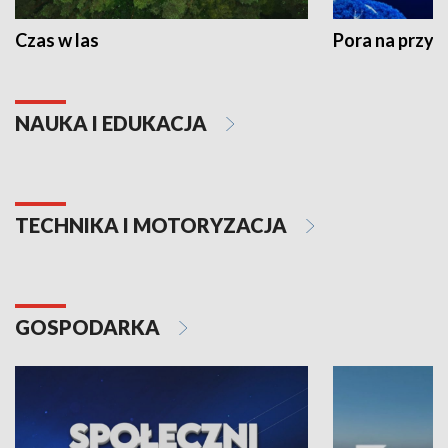
Czas w las
Pora na przyr
NAUKA I EDUKACJA
TECHNIKA I MOTORYZACJA
GOSPODARKA