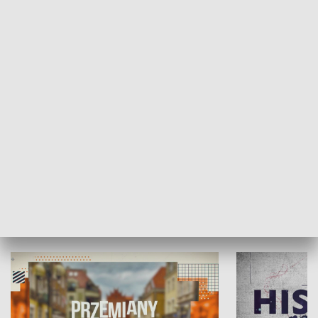
SPOŁECZEŃSTWO
Moje miejsce
Winda region
HISTORIA