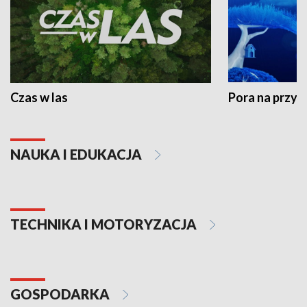
Czas w las
Pora na przyr
NAUKA I EDUKACJA
TECHNIKA I MOTORYZACJA
GOSPODARKA