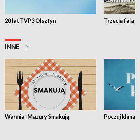
20 lat TVP3 Olsztyn
Trzecia fala -
INNE
Warmia i Mazury Smakują
Poczuj klimat