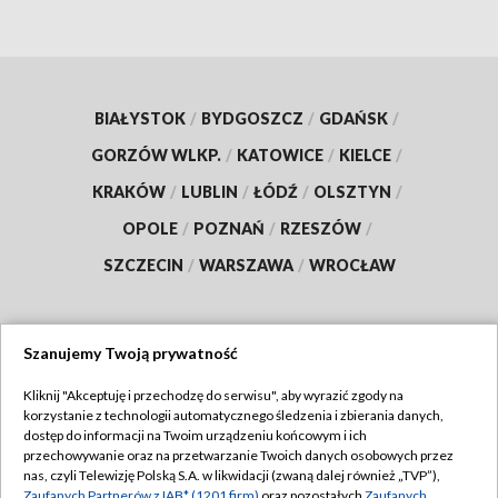
BIAŁYSTOK
/
BYDGOSZCZ
/
GDAŃSK
/
GORZÓW WLKP.
/
KATOWICE
/
KIELCE
/
KRAKÓW
/
LUBLIN
/
ŁÓDŹ
/
OLSZTYN
/
OPOLE
/
POZNAŃ
/
RZESZÓW
/
SZCZECIN
/
WARSZAWA
/
WROCŁAW
Szanujemy Twoją prywatność
Dołącz do nas:
Kliknij "Akceptuję i przechodzę do serwisu", aby wyrazić zgody na
korzystanie z technologii automatycznego śledzenia i zbierania danych,
TVP
dostęp do informacji na Twoim urządzeniu końcowym i ich
Abonament TVP
przechowywanie oraz na przetwarzanie Twoich danych osobowych przez
Regulamin TVP
nas, czyli Telewizję Polską S.A. w likwidacji (zwaną dalej również „TVP”),
Emisja w TVP
Zaufanych Partnerów z IAB* (1201 firm)
oraz pozostałych
Zaufanych
Polityka prywatności