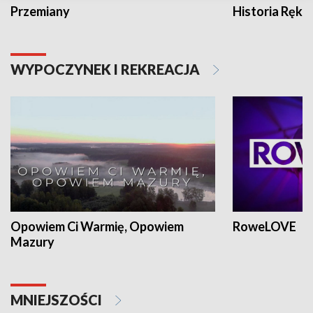
Przemiany
Historia Ręką
WYPOCZYNEK I REKREACJA
Opowiem Ci Warmię, Opowiem
RoweLOVE
Mazury
MNIEJSZOŚCI