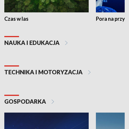
Czas w las
Pora na przyr
NAUKA I EDUKACJA
TECHNIKA I MOTORYZACJA
GOSPODARKA