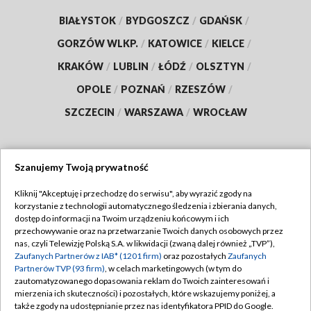
BIAŁYSTOK
/
BYDGOSZCZ
/
GDAŃSK
/
GORZÓW WLKP.
/
KATOWICE
/
KIELCE
/
KRAKÓW
/
LUBLIN
/
ŁÓDŹ
/
OLSZTYN
/
OPOLE
/
POZNAŃ
/
RZESZÓW
/
SZCZECIN
/
WARSZAWA
/
WROCŁAW
Szanujemy Twoją prywatność
Dołącz do nas:
Kliknij "Akceptuję i przechodzę do serwisu", aby wyrazić zgody na
korzystanie z technologii automatycznego śledzenia i zbierania danych,
TVP
dostęp do informacji na Twoim urządzeniu końcowym i ich
Abonament TVP
przechowywanie oraz na przetwarzanie Twoich danych osobowych przez
Regulamin TVP
nas, czyli Telewizję Polską S.A. w likwidacji (zwaną dalej również „TVP”),
Emisja w TVP
Zaufanych Partnerów z IAB* (1201 firm)
oraz pozostałych
Zaufanych
Polityka prywatności
Partnerów TVP (93 firm)
, w celach marketingowych (w tym do
Centrum informacji TVP
Moje zgody
zautomatyzowanego dopasowania reklam do Twoich zainteresowań i
mierzenia ich skuteczności) i pozostałych, które wskazujemy poniżej, a
Naziemna Telewizja Cyfrowa
Pomoc
także zgody na udostępnianie przez nas identyfikatora PPID do Google.