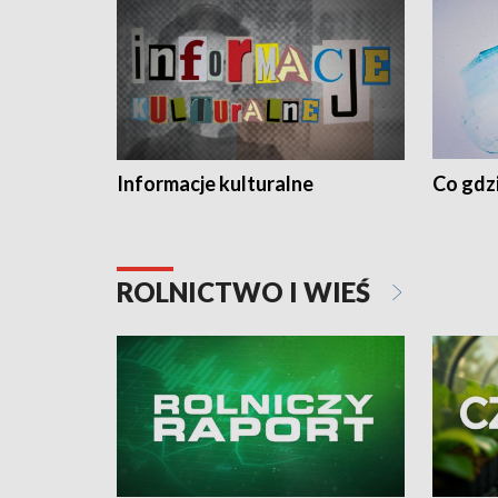
Informacje kulturalne
Co gdzi
ROLNICTWO I WIEŚ