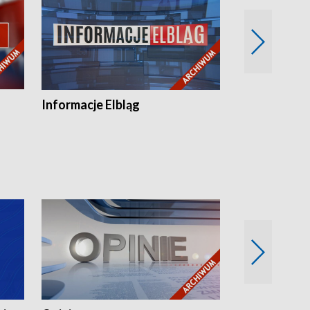
Informacje Elbląg
Wstaje nowy