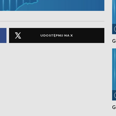
UDOSTĘPNIJ NA X
G
G