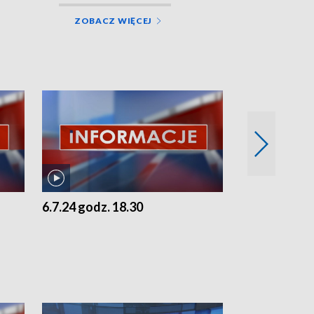
ZOBACZ WIĘCEJ
6.7.24 godz. 18.30
5.7.24 godz. 