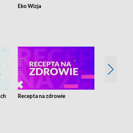
Eko Wizja
ach
Recepta na zdrowie
Wybieram z