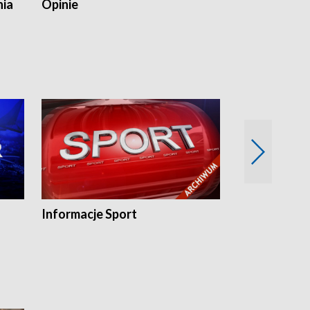
nia
Opinie
Opinie Elblą
Informacje Sport
Flesz sport