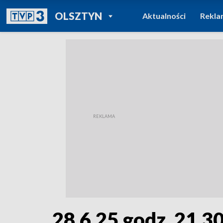
POWRÓT DO
OLSZTYN
Aktualności
Rekla
TVP REGIONY
28.6.25 godz. 21.3