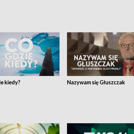
e kiedy?
Nazywam się Głuszczak