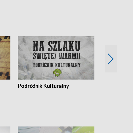
Podróżnik Kulturalny
Okolice Szla