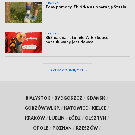
OLSZTYN
Tony pomocy. Zbiórka na operację Stasia
OLSZTYN
Bliźniak na ratunek. W Biskupcu
poszukiwany jest dawca
ZOBACZ WIĘCEJ
BIAŁYSTOK
/
BYDGOSZCZ
/
GDAŃSK
/
GORZÓW WLKP.
/
KATOWICE
/
KIELCE
/
KRAKÓW
/
LUBLIN
/
ŁÓDŹ
/
OLSZTYN
/
OPOLE
/
POZNAŃ
/
RZESZÓW
/