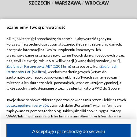
SZCZECIN
/
WARSZAWA
/
WROCŁAW
Szanujemy Twoją prywatność
Dołącz do nas:
Kliknij "Akceptuję i przechodzę do serwisu", aby wyrazić zgody na
korzystanie z technologii automatycznego śledzenia i zbierania danych,
TVP
dostęp do informacji na Twoim urządzeniu końcowym i ich
Abonament TVP
przechowywanie oraz na przetwarzanie Twoich danych osobowych przez
Regulamin TVP
nas, czyli Telewizję Polską S.A. w likwidacji (zwaną dalej również „TVP”),
Emisja w TVP
Polityka prywatności
Zaufanych Partnerów z IAB* (1201 firm)
oraz pozostałych
Zaufanych
Partnerów TVP (93 firm)
, w celach marketingowych (w tym do
Centrum informacji TVP
Moje zgody
zautomatyzowanego dopasowania reklam do Twoich zainteresowań i
mierzenia ich skuteczności) i pozostałych, które wskazujemy poniżej, a
Naziemna Telewizja Cyfrowa
Pomoc
także zgody na udostępnianie przez nas identyfikatora PPID do Google.
Sklep TVP
Biuro reklamy
Twoje dane osobowe zbierane podczas odwiedzania przez Ciebie naszych
Rada Programowa
Kontakt
poszczególnych serwisów
zwanych dalej „Portalem”, w tym informacje
zapisywane za pomocą technologii takich jak: pliki cookie, sygnalizatory
System NOS
WWW lub innych podobnych technologii umożliwiających świadczenie
dopasowanych i bezpiecznych usług, personalizację treści oraz reklam,
Informacje o nadawcy
Kanały
udostępnianie funkcji mediów społecznościowych oraz analizowanie
Akceptuję i przechodzę do serwisu
ruchu w Internecie.
Program dla prasy