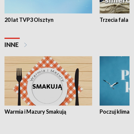
20 lat TVP3 Olsztyn
Trzecia fala -
INNE
Warmia i Mazury Smakują
Poczuj klimat