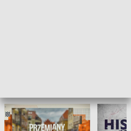
SPOŁECZEŃSTWO
Moje miejsce
Winda region
HISTORIA