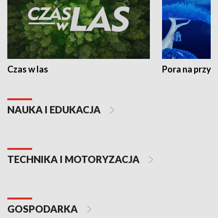
Czas w las
Pora na przyr
NAUKA I EDUKACJA
TECHNIKA I MOTORYZACJA
GOSPODARKA