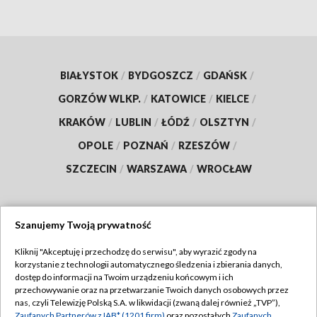
BIAŁYSTOK
/
BYDGOSZCZ
/
GDAŃSK
/
GORZÓW WLKP.
/
KATOWICE
/
KIELCE
/
KRAKÓW
/
LUBLIN
/
ŁÓDŹ
/
OLSZTYN
/
OPOLE
/
POZNAŃ
/
RZESZÓW
/
SZCZECIN
/
WARSZAWA
/
WROCŁAW
Szanujemy Twoją prywatność
Dołącz do nas:
Kliknij "Akceptuję i przechodzę do serwisu", aby wyrazić zgody na
korzystanie z technologii automatycznego śledzenia i zbierania danych,
TVP
dostęp do informacji na Twoim urządzeniu końcowym i ich
Abonament TVP
przechowywanie oraz na przetwarzanie Twoich danych osobowych przez
Regulamin TVP
nas, czyli Telewizję Polską S.A. w likwidacji (zwaną dalej również „TVP”),
Emisja w TVP
Zaufanych Partnerów z IAB* (1201 firm)
oraz pozostałych
Zaufanych
Polityka prywatności