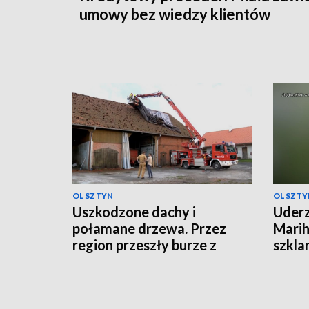
umowy bez wiedzy klientów
OLSZTYN
OLSZTY
Uszkodzone dachy i
Uderz
połamane drzewa. Przez
Marih
region przeszły burze z
szkla
gradem