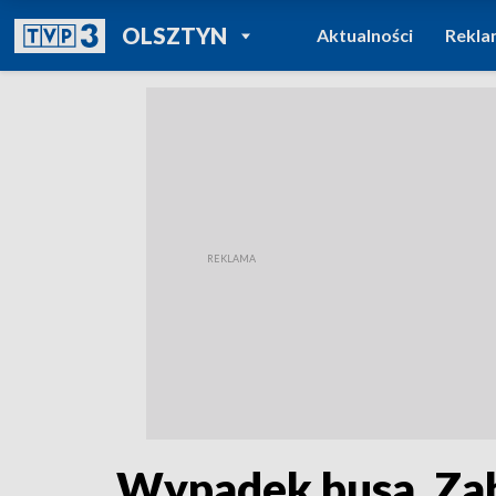
POWRÓT DO
OLSZTYN
Aktualności
Rekla
TVP REGIONY
Wypadek busa. Zab