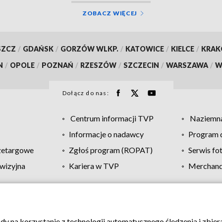
ZOBACZ WIĘCEJ
SZCZ
/
GDAŃSK
/
GORZÓW WLKP.
/
KATOWICE
/
KIELCE
/
KRA
N
/
OPOLE
/
POZNAŃ
/
RZESZÓW
/
SZCZECIN
/
WARSZAWA
/
W
Dołącz do nas:
Centrum informacji TVP
Naziemna
Informacje o nadawcy
Program d
zetargowe
Zgłoś program (ROPAT)
Serwis fo
wizyjna
Kariera w TVP
Merchandi
Polityka prywatności
Moje zgody
Pomoc
Biuro re
ody na korzystanie z technologii automatycznego śledzenia i zbie