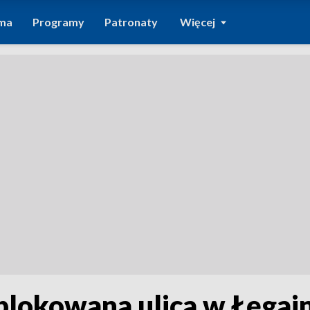
ma
Programy
Patronaty
Więcej
lokowana ulica w Łęgaj