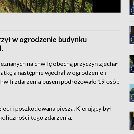
rzył w ogrodzenie budynku
.
ieznanych na chwilę obecną przyczyn zjechał
latkę a następnie wjechał w ogrodzenie i
W chwili zdarzenia busem podróżowało 19 osób
dzieci i poszkodowana piesza. Kierujący był
koliczności tego zdarzenia.