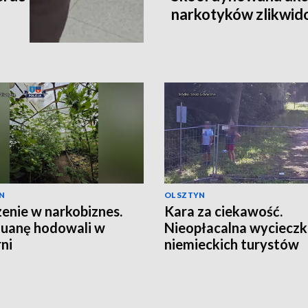
narkotyków zlikwi
N
OLSZTYN
enie w narkobiznes.
Kara za ciekawość.
uanę hodowali w
Nieopłacalna wyciecz
rni
niemieckich turystów