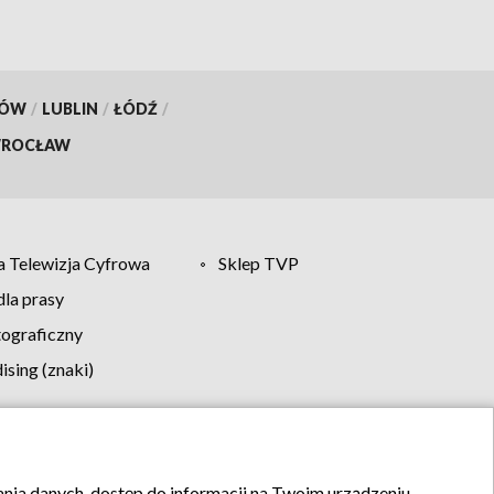
KÓW
/
LUBLIN
/
ŁÓDŹ
/
ROCŁAW
 Telewizja Cyfrowa
Sklep TVP
la prasy
tograficzny
sing (znaki)
klamy
Kontakt
rania danych, dostęp do informacji na Twoim urządzeniu