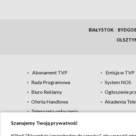
BIAŁYSTOK
/
BYDGO
OLSZTY
Abonament TVP
Emisja w TVP
Rada Programowa
System NOS
Biuro Reklamy
Ogłoszenie pr
Oferta Handlowa
Akademia Tele
Telegazeta ogłoszenia
Szanujemy Twoją prywatność
Regulamin TVP
Kliknij "Akceptuję i przechodzę do serwisu", aby wyrazić zg