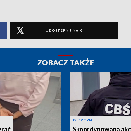
UDOSTĘPNIJ NA X
ZOBACZ TAKŻE
OLSZTYN
erać
Skoordynowana akcj