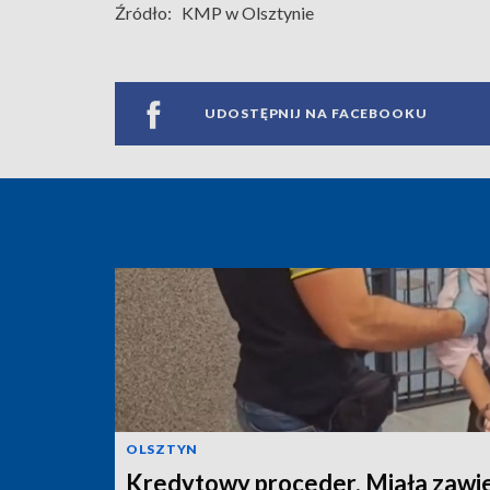
Źródło:
KMP w Olsztynie
UDOSTĘPNIJ NA FACEBOOKU
OLSZTYN
Kredytowy proceder. Miała zawi