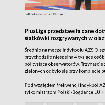
Siatkówka popularna w Olsztynie
PlusLiga przedstawiła dane do
siatkówki rozgrywanych w olszty
Średnio na mecze Indykpolu AZS Olszt
przychodziło niespełna 4 tysiące osób
pół tysiąca obserwatorów. Trzynaście
zielonych odbyło się przy komplecie p
Pod względem frekwencji Indykpol AZ
tylko mistrzom Polski-Bogdance LUK L