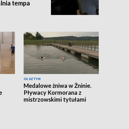
lnia tempa
OLSZTYN
Medalowe żniwa w Żninie.
e
Pływacy Kormorana z
mistrzowskimi tytułami