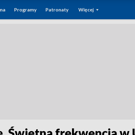
ma
Programy
Patronaty
Więcej
. Świetna frekwencja w 