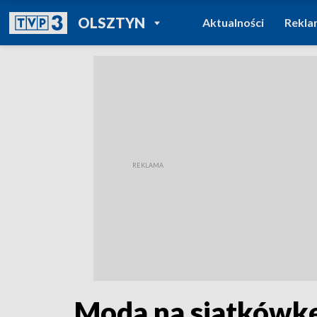
POWRÓT DO
OLSZTYN
Aktualności
Rekla
TVP REGIONY
Moda na siatkówkę