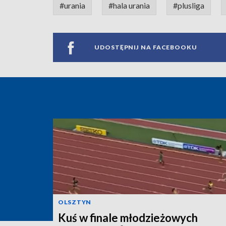
#urania
#hala urania
#plusliga
UDOSTĘPNIJ NA FACEBOOKU
OLSZTYN
Kuś w finale młodzieżowych