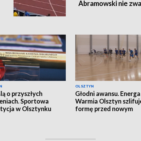
Abramowski nie zwa
N
OLSZTYN
lą o przyszłych
Głodni awansu. Energa
eniach. Sportowa
Warmia Olsztyn szlifuj
tycja w Olsztynku
formę przed nowym
sezonem