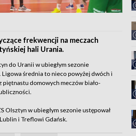
tyczące frekwencji na meczach
ńskiej hali Urania.
yn do Uranii w ubiegłym sezonie
. Ligowa średnia to nieco powyżej dwóch i
 z piętnastu domowych meczów biało-
ubliczności.
S Olsztyn w ubiegłym sezonie ustępował
ublin i Treflowi Gdańsk.