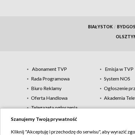
BIAŁYSTOK
/
BYDGO
OLSZTY
Abonament TVP
Emisja w TVP
Rada Programowa
System NOS
Biuro Reklamy
Ogłoszenie pr
Oferta Handlowa
Akademia Tele
Telegazeta ogłoszenia
Szanujemy Twoją prywatność
Regulamin TVP
Kliknij "Akceptuję i przechodzę do serwisu", aby wyrazić zg