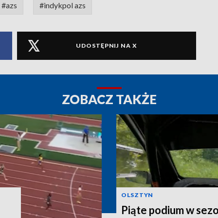
#azs
#indykpol azs
UDOSTĘPNIJ NA X
ZOBACZ TAKŻE
OLSZTYN
Piąte podium w sez