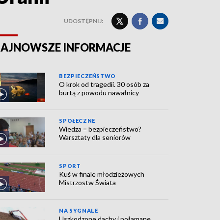
UDOSTĘPNIJ:
AJNOWSZE INFORMACJE
BEZPIECZEŃSTWO
O krok od tragedii. 30 osób za
burtą z powodu nawałnicy
SPOŁECZNE
Wiedza = bezpieczeństwo?
Warsztaty dla seniorów
SPORT
Kuś w finale młodzieżowych
Mistrzostw Świata
NA SYGNALE
Uszkodzone dachy i połamane