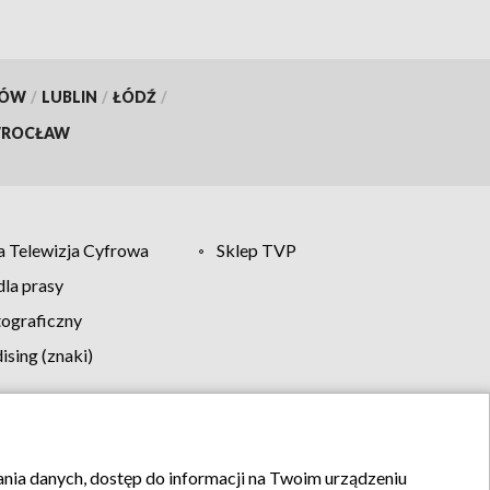
KÓW
/
LUBLIN
/
ŁÓDŹ
/
ROCŁAW
 Telewizja Cyfrowa
Sklep TVP
la prasy
tograficzny
sing (znaki)
klamy
Kontakt
rania danych, dostęp do informacji na Twoim urządzeniu