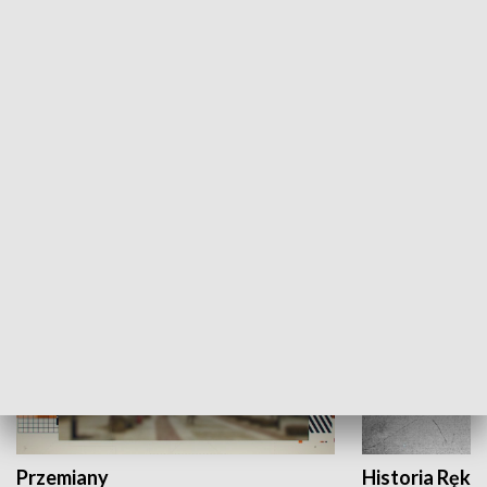
Moje miejsce
Winda region
HISTORIA
Przemiany
Historia Ręką