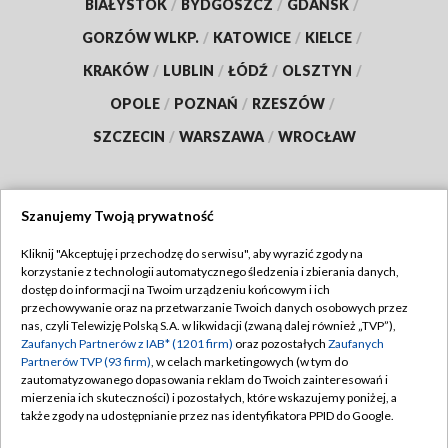
BIAŁYSTOK
/
BYDGOSZCZ
/
GDAŃSK
/
GORZÓW WLKP.
/
KATOWICE
/
KIELCE
/
KRAKÓW
/
LUBLIN
/
ŁÓDŹ
/
OLSZTYN
/
OPOLE
/
POZNAŃ
/
RZESZÓW
/
SZCZECIN
/
WARSZAWA
/
WROCŁAW
Szanujemy Twoją prywatność
Dołącz do nas:
Kliknij "Akceptuję i przechodzę do serwisu", aby wyrazić zgody na
korzystanie z technologii automatycznego śledzenia i zbierania danych,
TVP
dostęp do informacji na Twoim urządzeniu końcowym i ich
Abonament TVP
przechowywanie oraz na przetwarzanie Twoich danych osobowych przez
Regulamin TVP
nas, czyli Telewizję Polską S.A. w likwidacji (zwaną dalej również „TVP”),
Emisja w TVP
Zaufanych Partnerów z IAB* (1201 firm)
oraz pozostałych
Zaufanych
Polityka prywatności
Partnerów TVP (93 firm)
, w celach marketingowych (w tym do
Centrum informacji TVP
Moje zgody
zautomatyzowanego dopasowania reklam do Twoich zainteresowań i
mierzenia ich skuteczności) i pozostałych, które wskazujemy poniżej, a
Naziemna Telewizja Cyfrowa
Pomoc
także zgody na udostępnianie przez nas identyfikatora PPID do Google.
Sklep TVP
Biuro reklamy