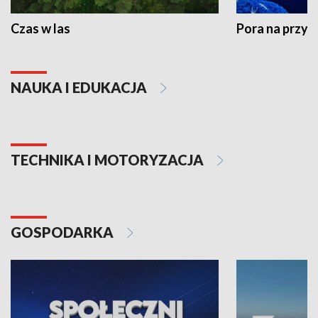
Czas w las
Pora na przyr
NAUKA I EDUKACJA
TECHNIKA I MOTORYZACJA
GOSPODARKA