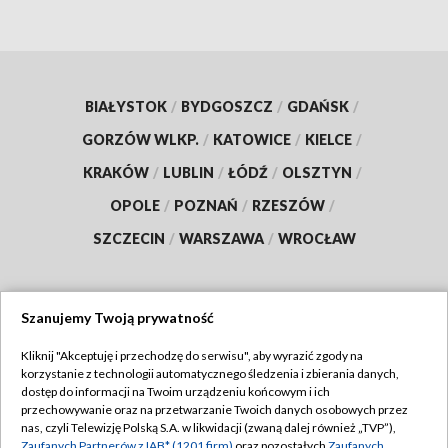
BIAŁYSTOK
/
BYDGOSZCZ
/
GDAŃSK
/
GORZÓW WLKP.
/
KATOWICE
/
KIELCE
/
KRAKÓW
/
LUBLIN
/
ŁÓDŹ
/
OLSZTYN
/
OPOLE
/
POZNAŃ
/
RZESZÓW
/
SZCZECIN
/
WARSZAWA
/
WROCŁAW
Szanujemy Twoją prywatność
Dołącz do nas:
Kliknij "Akceptuję i przechodzę do serwisu", aby wyrazić zgody na
korzystanie z technologii automatycznego śledzenia i zbierania danych,
TVP
dostęp do informacji na Twoim urządzeniu końcowym i ich
Abonament TVP
przechowywanie oraz na przetwarzanie Twoich danych osobowych przez
Regulamin TVP
nas, czyli Telewizję Polską S.A. w likwidacji (zwaną dalej również „TVP”),
Emisja w TVP
Zaufanych Partnerów z IAB* (1201 firm)
oraz pozostałych
Zaufanych
Polityka prywatności