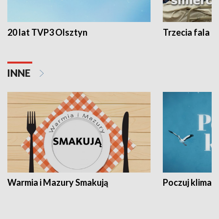
20 lat TVP3 Olsztyn
Trzecia fala -
INNE
Warmia i Mazury Smakują
Poczuj klimat