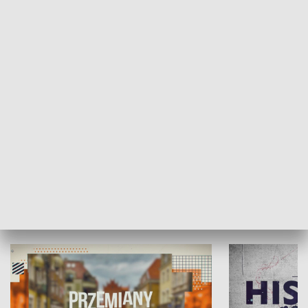
SPOŁECZEŃSTWO
Moje miejsce
Winda region
HISTORIA