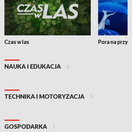
Czas w las
Pora na przyr
NAUKA I EDUKACJA
TECHNIKA I MOTORYZACJA
GOSPODARKA