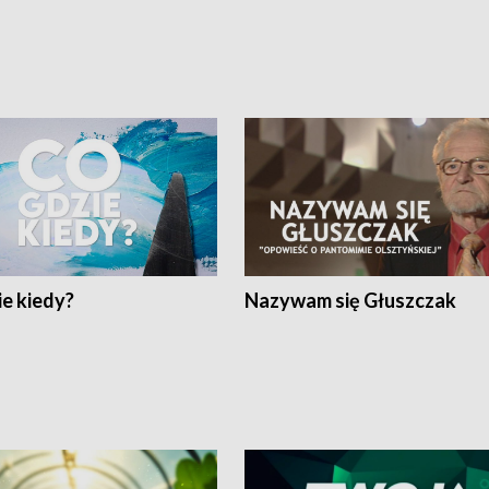
e kiedy?
Nazywam się Głuszczak