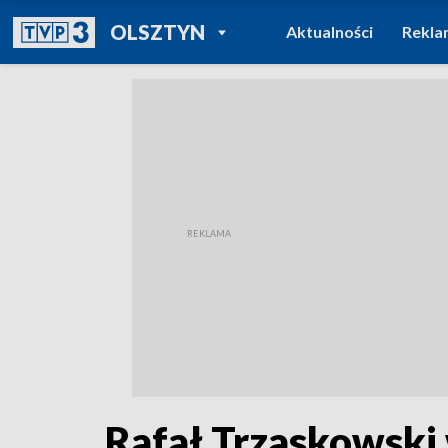
POWRÓT DO
OLSZTYN
Aktualności
Rekla
TVP REGIONY
Rafał Trzaskowski 