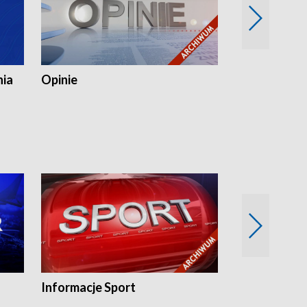
nia
Opinie
Opinie Elblą
Informacje Sport
Flesz sport