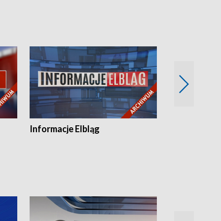
Informacje Elbląg
Wstaje nowy