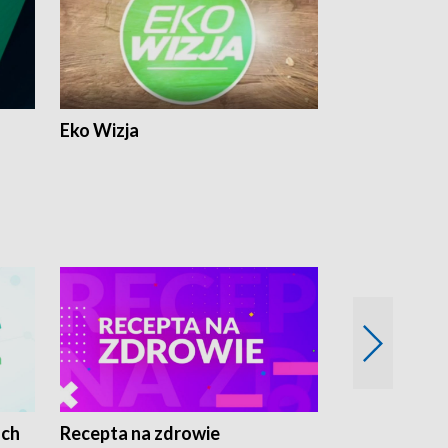
Eko Wizja
ach
Recepta na zdrowie
Wybieram z