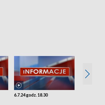
6.7.24 godz. 18.30
5.7.24 godz. 