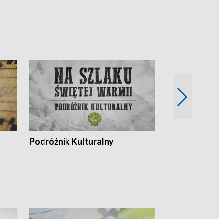
Podróżnik Kulturalny
Okolice Szla