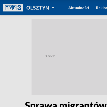
POWRÓT DO
OLSZTYN
Aktualności
Rekla
TVP REGIONY
Sprawa migrantów.