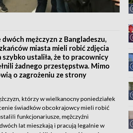
ie dwóch mężczyzn z Bangladeszu,
kańców miasta mieli robić zdjęcia
a szybko ustaliła, że to pracownicy
pełnili żadnego przestępstwa. Mimo
ówią o zagrożeniu ze strony
ężczyzn, którzy w wielkanocny poniedziałek
cenie świadków obcokrajowcy mieli robić
stalili funkcjonariusze, mężczyźni
wóch lat mieszkają i pracują legalnie w