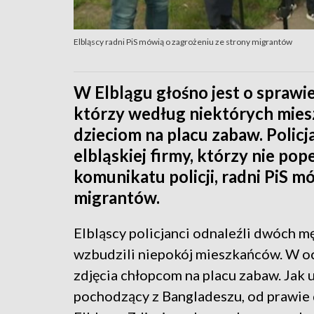
Elbląscy radni PiS mówią o zagrożeniu ze strony migrantów
W Elblągu głośno jest o spraw
którzy według niektórych miesz
dzieciom na placu zabaw. Policj
elbląskiej firmy, którzy nie po
komunikatu policji, radni PiS m
migrantów.
Elbląscy policjanci odnaleźli dwóch m
wzbudzili niepokój mieszkańców. W o
zdjęcia chłopcom na placu zabaw. Jak u
pochodzący z Bangladeszu, od prawie d