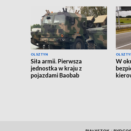
OLSZTYN
OLSZTY
Siła armii. Pierwsza
W oku
jednostka w kraju z
bezpi
pojazdami Baobab
kiero