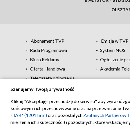
BIAŁYSTOK
/
BYDGO
OLSZTY
Abonament TVP
Emisja w TVP
Rada Programowa
System NOS
Biuro Reklamy
Ogłoszenie pr
Oferta Handlowa
Akademia Tele
Telegazeta ogłoszenia
Szanujemy Twoją prywatność
Regulamin TVP
Kliknij "Akceptuję i przechodzę do serwisu", aby wyrazić zg
końcowym i ich przechowywanie oraz na przetwarzanie Twoich
z IAB* (1201 firm)
oraz pozostałych
Zaufanych Partnerów T
mierzenia ich skuteczności) i pozostałych, które wskazujemy