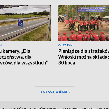
N
OLSZTYN
 kamery. „Dla
Pieniądze dla strażakó
eczeństwa, dla
Wnioski można składa
wców, dla wszystkich”
30 lipca
ZOBACZ WIĘCEJ