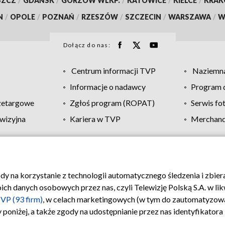
SZCZ
/
GDAŃSK
/
GORZÓW WLKP.
/
KATOWICE
/
KIELCE
/
KRA
N
/
OPOLE
/
POZNAŃ
/
RZESZÓW
/
SZCZECIN
/
WARSZAWA
/
W
Dołącz do nas:
Centrum informacji TVP
Naziemna
Informacje o nadawcy
Program d
zetargowe
Zgłoś program (ROPAT)
Serwis fo
wizyjna
Kariera w TVP
Merchandi
Polityka prywatności
Moje zgody
Pomoc
Biuro re
ody na korzystanie z technologii automatycznego śledzenia i zbie
 danych osobowych przez nas, czyli Telewizję Polską S.A. w likw
VP (93 firm)
, w celach marketingowych (w tym do zautomatyzow
 poniżej, a także zgody na udostępnianie przez nas identyfikator