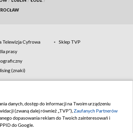
KÓW
/
LUBLIN
/
ŁÓDŹ
/
ROCŁAW
 Telewizja Cyfrowa
Sklep TVP
la prasy
tograficzny
sing (znaki)
klamy
Kontakt
rania danych, dostęp do informacji na Twoim urządzeniu
idacji (zwaną dalej również „TVP”),
Zaufanych Partnerów
anego dopasowania reklam do Twoich zainteresowań i
a PPID do Google.