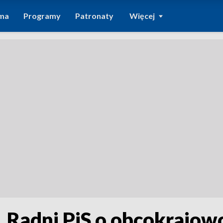
ma
Programy
Patronaty
Więcej
 Radni PiS o obcokrajow