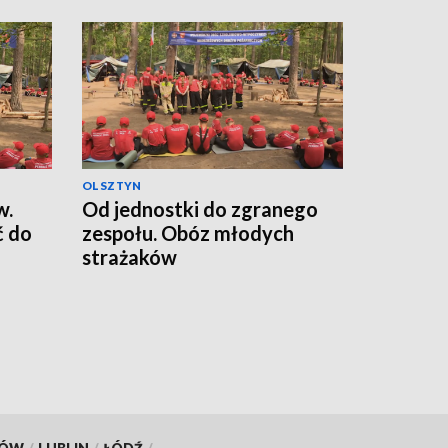
OLSZTYN
w.
Od jednostki do zgranego
ć do
zespołu. Obóz młodych
strażaków