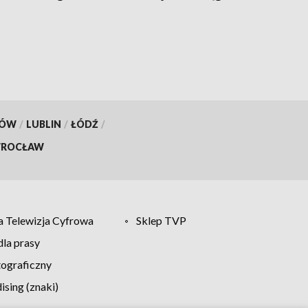
KÓW
/
LUBLIN
/
ŁÓDŹ
/
ROCŁAW
 Telewizja Cyfrowa
Sklep TVP
la prasy
tograficzny
sing (znaki)