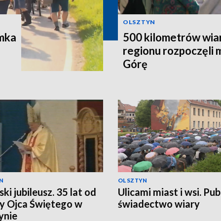
OLSZTYN
ymka
500 kilometrów wiar
regionu rozpoczęli 
Górę
N
OLSZTYN
ki jubileusz. 35 lat od
Ulicami miast i wsi. Pub
y Ojca Świętego w
świadectwo wiary
ynie