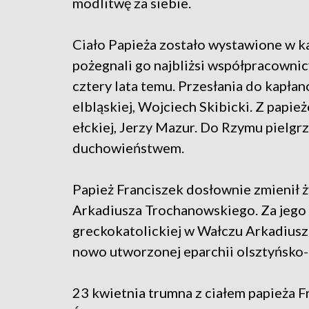
modlitwę za siebie.
Ciało Papieża zostało wystawione w k
pożegnali go najbliżsi współpracownicy
cztery lata temu. Przesłania do kapła
elbląskiej, Wojciech Skibicki. Z papi
ełckiej, Jerzy Mazur. Do Rzymu pielg
duchowieństwem.
Papież Franciszek dosłownie zmienił ż
Arkadiusza Trochanowskiego. Za jego 
greckokatolickiej w Wałczu Arkadius
nowo utworzonej eparchii olsztyńsko-
23 kwietnia trumna z ciałem papieża F