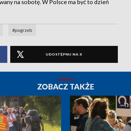
owany na sobotę. W Polsce ma być to dzień
#pogrzeb
UDOSTĘPNIJ NA X
ZOBACZ TAKŻE