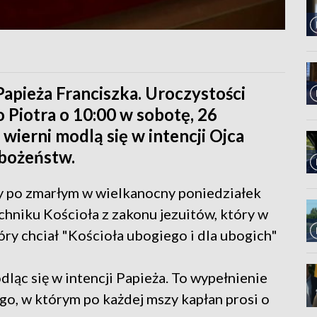
apieża Franciszka. Uroczystości
 Piotra o 10:00 w sobotę, 26
wierni modlą się w intencji Ojca
bożeństw.
by po zmarłym w wielkanocny poniedziałek
hniku Kościoła z zakonu jezuitów, który w
óry chciał "Kościoła ubogiego i dla ubogich"
ląc się w intencji Papieża. To wypełnienie
iego, w którym po każdej mszy kapłan prosi o