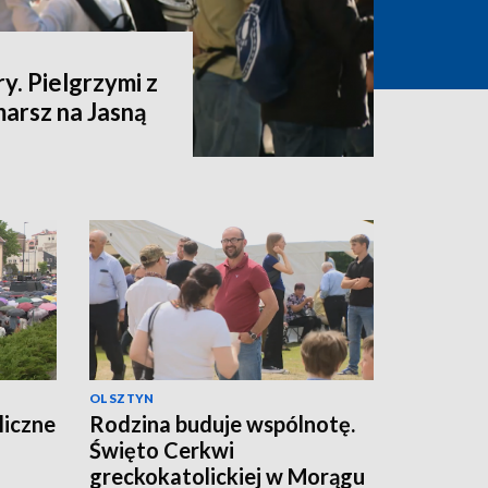
y. Pielgrzymi z
marsz na Jasną
OLSZTYN
liczne
Rodzina buduje wspólnotę.
Święto Cerkwi
greckokatolickiej w Morągu