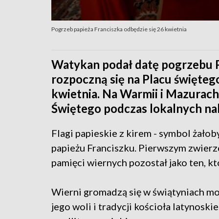
Pogrzeb papieża Franciszka odbędzie się 26 kwietnia
Watykan podał datę pogrzebu P
rozpoczną się na Placu świętego
kwietnia. Na Warmii i Mazurach 
Świętego podczas lokalnych na
Flagi papieskie z kirem - symbol żało
papieżu Franciszku. Pierwszym zwierzc
pamięci wiernych pozostał jako ten, kt
Wierni gromadzą się w świątyniach mod
jego woli i tradycji kościoła latynosk