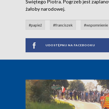
Świętego Piotra. Pogrzeb jest zaplan
żałoby narodowej.
#papież
#franciszek
#wspomnienie
UDOSTĘPNIJ NA FACEBOOKU