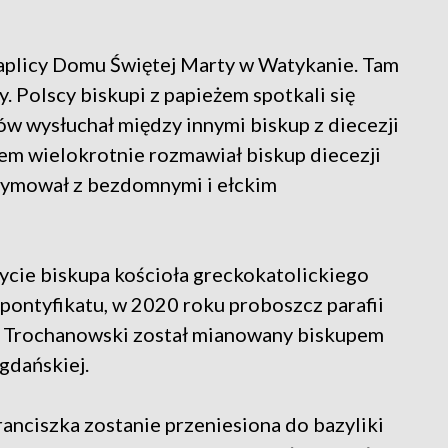
aplicy Domu Świętej Marty w Watykanie. Tam
. Polscy biskupi z papieżem spotkali się
nów wysłuchał między innymi biskup z diecezji
eżem wielokrotnie rozmawiał biskup diecezji
rzymował z bezdomnymi i ełckim
ycie biskupa kościoła greckokatolickiego
pontyfikatu, w 2020 roku proboszcz parafii
z Trochanowski został mianowany biskupem
gdańskiej.
ranciszka zostanie przeniesiona do bazyliki