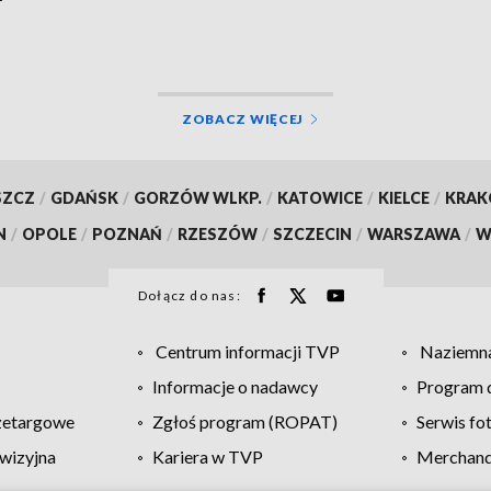
ZOBACZ WIĘCEJ
SZCZ
/
GDAŃSK
/
GORZÓW WLKP.
/
KATOWICE
/
KIELCE
/
KRA
N
/
OPOLE
/
POZNAŃ
/
RZESZÓW
/
SZCZECIN
/
WARSZAWA
/
W
Dołącz do nas:
Centrum informacji TVP
Naziemna
Informacje o nadawcy
Program d
zetargowe
Zgłoś program (ROPAT)
Serwis fo
wizyjna
Kariera w TVP
Merchandi