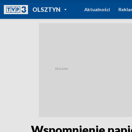
POWRÓT DO
OLSZTYN
Aktualności
Rekla
TVP REGIONY
Wspomnienie papie