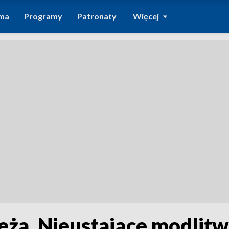
ma
Programy
Patronaty
Więcej
ża. Nieustające modlitw