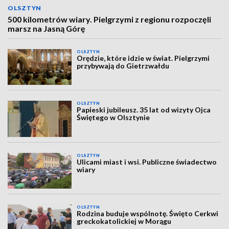
OLSZTYN
500 kilometrów wiary. Pielgrzymi z regionu rozpoczęli
marsz na Jasną Górę
OLSZTYN
Orędzie, które idzie w świat. Pielgrzymi
przybywają do Gietrzwałdu
OLSZTYN
Papieski jubileusz. 35 lat od wizyty Ojca
Świętego w Olsztynie
OLSZTYN
Ulicami miast i wsi. Publiczne świadectwo
wiary
OLSZTYN
Rodzina buduje wspólnotę. Święto Cerkwi
greckokatolickiej w Morągu