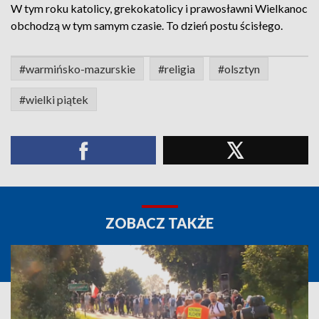
W tym roku katolicy, grekokatolicy i prawosławni Wielkanoc
obchodzą w tym samym czasie. To dzień postu ścisłego.
#warmińsko-mazurskie
#religia
#olsztyn
#wielki piątek
ZOBACZ TAKŻE