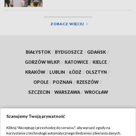
ZOBACZ WIĘCEJ
BIAŁYSTOK
/
BYDGOSZCZ
/
GDAŃSK
/
GORZÓW WLKP.
/
KATOWICE
/
KIELCE
/
KRAKÓW
/
LUBLIN
/
ŁÓDŹ
/
OLSZTYN
/
OPOLE
/
POZNAŃ
/
RZESZÓW
/
SZCZECIN
/
WARSZAWA
/
WROCŁAW
Szanujemy Twoją prywatność
Dołącz do nas:
Kliknij "Akceptuję i przechodzę do serwisu", aby wyrazić zgody na
korzystanie z technologii automatycznego śledzenia i zbierania danych,
TVP