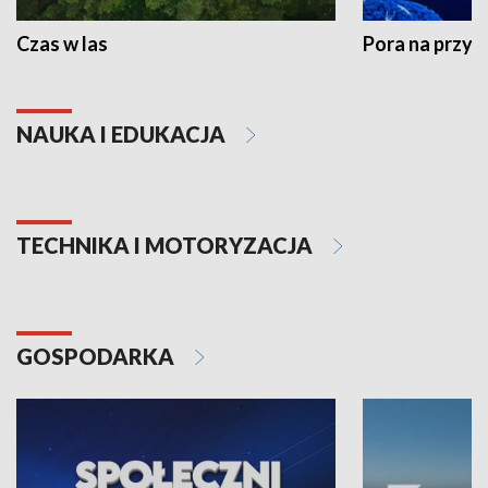
Czas w las
Pora na przyr
NAUKA I EDUKACJA
TECHNIKA I MOTORYZACJA
GOSPODARKA