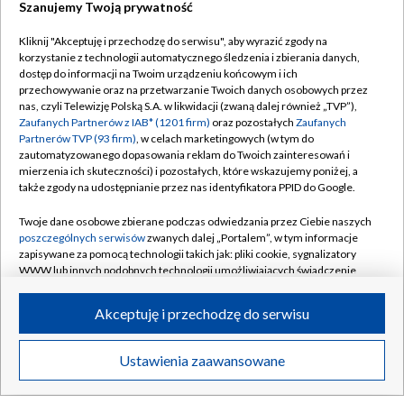
BIAŁYSTOK
/
BYDGOSZCZ
/
GDAŃSK
/
Szanujemy Twoją prywatność
GORZÓW WLKP.
/
KATOWICE
/
KIELCE
/
Kliknij "Akceptuję i przechodzę do serwisu", aby wyrazić zgody na
korzystanie z technologii automatycznego śledzenia i zbierania danych,
KRAKÓW
/
LUBLIN
/
ŁÓDŹ
/
OLSZTYN
/
dostęp do informacji na Twoim urządzeniu końcowym i ich
przechowywanie oraz na przetwarzanie Twoich danych osobowych przez
OPOLE
/
POZNAŃ
/
RZESZÓW
/
nas, czyli Telewizję Polską S.A. w likwidacji (zwaną dalej również „TVP”),
Zaufanych Partnerów z IAB* (1201 firm)
oraz pozostałych
Zaufanych
SZCZECIN
/
WARSZAWA
/
WROCŁAW
Partnerów TVP (93 firm)
, w celach marketingowych (w tym do
zautomatyzowanego dopasowania reklam do Twoich zainteresowań i
mierzenia ich skuteczności) i pozostałych, które wskazujemy poniżej, a
także zgody na udostępnianie przez nas identyfikatora PPID do Google.
Dołącz do nas:
Twoje dane osobowe zbierane podczas odwiedzania przez Ciebie naszych
poszczególnych serwisów
zwanych dalej „Portalem”, w tym informacje
TVP
zapisywane za pomocą technologii takich jak: pliki cookie, sygnalizatory
WWW lub innych podobnych technologii umożliwiających świadczenie
Abonament TVP
Regulamin TVP
dopasowanych i bezpiecznych usług, personalizację treści oraz reklam,
udostępnianie funkcji mediów społecznościowych oraz analizowanie
Emisja w TVP
Polityka prywatności
Akceptuję i przechodzę do serwisu
ruchu w Internecie.
Centrum informacji TVP
Moje zgody
Twoje dane osobowe zbierane podczas odwiedzania przez Ciebie
Ustawienia zaawansowane
Naziemna Telewizja Cyfrowa
Pomoc
poszczególnych serwisów
na Portalu, takie jak adresy IP, identyfikatory
Twoich urządzeń końcowych i identyfikatory plików cookie, informacje o
Sklep TVP
Biuro reklamy
Twoich wyszukiwaniach w serwisach Portalu czy historia odwiedzin będą