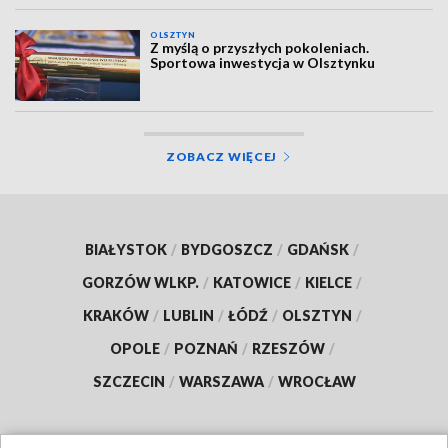
OLSZTYN
Z myślą o przyszłych pokoleniach.
Sportowa inwestycja w Olsztynku
ZOBACZ WIĘCEJ
BIAŁYSTOK
/
BYDGOSZCZ
/
GDAŃSK
/
GORZÓW WLKP.
/
KATOWICE
/
KIELCE
/
KRAKÓW
/
LUBLIN
/
ŁÓDŹ
/
OLSZTYN
/
OPOLE
/
POZNAŃ
/
RZESZÓW
/
SZCZECIN
/
WARSZAWA
/
WROCŁAW