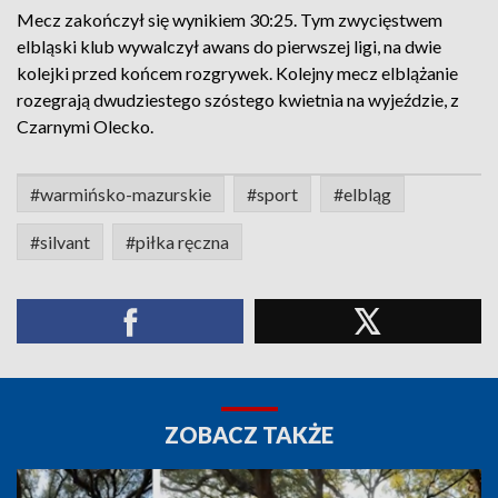
Mecz zakończył się wynikiem 30:25. Tym zwycięstwem
elbląski klub wywalczył awans do pierwszej ligi, na dwie
kolejki przed końcem rozgrywek. Kolejny mecz elblążanie
rozegrają dwudziestego szóstego kwietnia na wyjeździe, z
Czarnymi Olecko.
#warmińsko-mazurskie
#sport
#elbląg
#silvant
#piłka ręczna
ZOBACZ TAKŻE