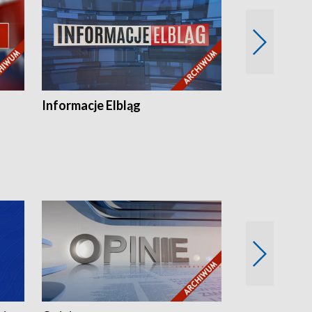
Informacje Elbląg
Wstaje nowy