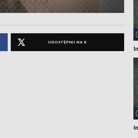
UDOSTĘPNIJ NA X
I
I