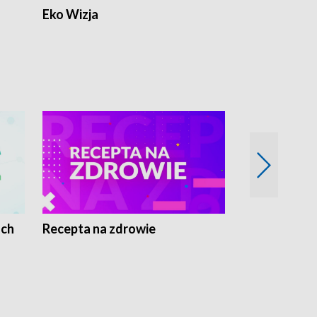
Eko Wizja
ach
Recepta na zdrowie
Wybieram z