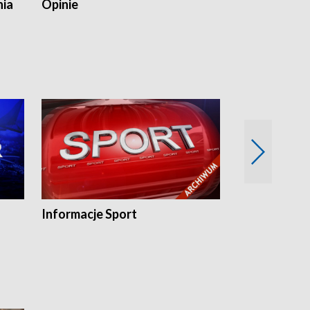
nia
Opinie
Opinie Elblą
Informacje Sport
Flesz sport