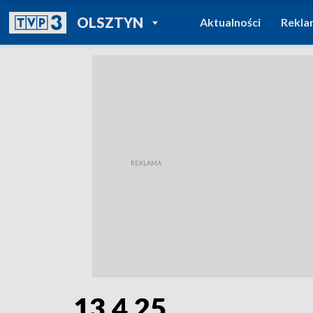
POWRÓT DO
OLSZTYN
Aktualności
Rekla
TVP REGIONY
13.4.25