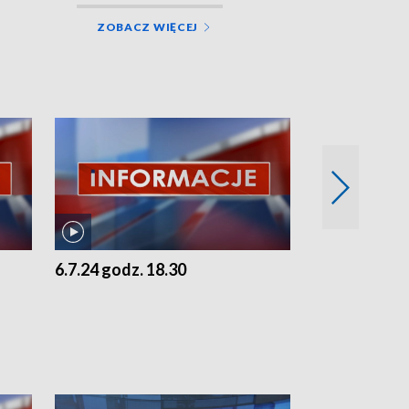
ZOBACZ WIĘCEJ
6.7.24 godz. 18.30
5.7.24 godz. 